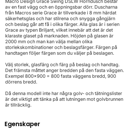
Macro Design Grace Swing DSLW Hörndusch består
av en fast vägg och en öppningsbar dörr. Duscharna
från Macros serie Grace är tillverkade i 8 mm härdat
säkerhetsglas och har stilrena och snygga gångjärn
och beslag går att få i olika färger. Alla glas är i serien
Grace av typen Briljant, vilket innebär att det är det
klaraste glaset på marknaden. Höjden på glasen är
2000 mm och man kan välja mellan olika
storlekskombinationer och beslagsfärger. Färgen på
handtagen följer färgen som du väljer på beslagen.
Välj storlek, glasfärg och färg på beslag och handtag.
Det främsta måttet anger bredden på den fasta väggen.
Exempel 800x900 = 800 fasta väggens bredd, 900
dörrens bredd.
Då denna modell inte har några golv- och tätningslister
är det viktigt att tänka på att lutningen mot golvbrunnen
är tillräcklig.
Egenskaper