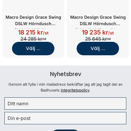
Macro Design Grace Swing
Macro Design Grace Swing
DSLW Hörndusch
DSLW Hörndusch
(800x1000/Briljant
(900x1000/Tonat/Matt
18 215 kr
19 235 kr
/st
/st
Klarglas/Krom)
svart)
24 285 kr
25 645 kr
/st
/st
Välj ...
Välj ...
Nyhetsbrev
Genom att fylla i min mailadress bekräftar jag att jag tagit del av
Badhusets
integritetspolicy
.