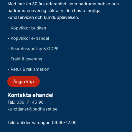
Med mer än 30 års erfarenhet inom badrumsmöbler och
badrumsrenovering säkrar vi den bästa möjliga
kundservicen och kundupplevelsen.
-
Köpvillkor butiken
-
Köpvillkor e-handel
-
Secretesspolicy & GDPR
-
Frakt & leverans
-
Retur & reklamation
Ångra köp
Kontakta ehandel
Tel.:
036-71 45 90
kundtjanst@badhuset.se
Telefontider vardagar: 09.00-12.00