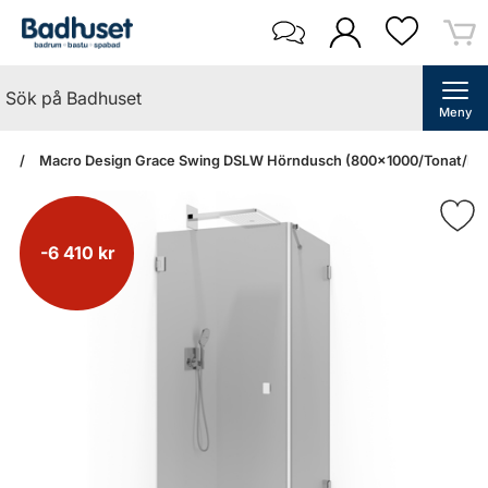
Meny
an
Macro Design Grace Swing DSLW Hörndusch (800x1000/Tonat/Kr
-6 410 kr