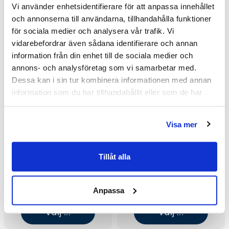
Vi använder enhetsidentifierare för att anpassa innehållet
och annonserna till användarna, tillhandahålla funktioner
för sociala medier och analysera vår trafik. Vi
vidarebefordrar även sådana identifierare och annan
information från din enhet till de sociala medier och
annons- och analysföretag som vi samarbetar med.
Dessa kan i sin tur kombinera informationen med annan
information som du har tillhandahållit eller som de har
samlat in när du har använt deras tjänster.
Visa mer
Tillåt alla
Macro Design Grace Swing
Macro Design Grace Swing
DSLW Hörndusch
DSLW Hörndusch
(1000x700/Tonat/Matt
(700x900/Briljant
19 235 kr
19 235 kr
/st
/st
Anpassa
svart)
Ice/Krom)
25 645 kr
25 645 kr
/st
/st
Välj ...
Välj ...