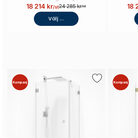
Klarglas/Borstad)
18 214 kr
18 
24 285 kr
/st
/st
Välj ...
Kampanj
Kampanj