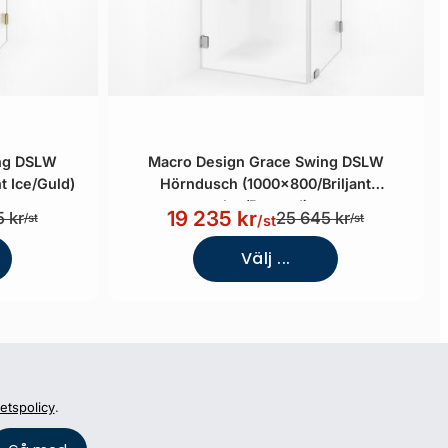
ing DSLW
Macro Design Grace Swing DSLW
t Ice/Guld)
Hörndusch (1000x800/Briljant
Ice/Borstad)
19 235 kr
 kr
25 645 kr
/st
/st
/st
Välj ...
tetspolicy
.