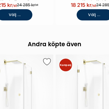
Klarglas/Borstad)
Klarglas/Guld)
215 kr
18 215 kr
24 285 kr
24 285
/st
/st
/st
Välj ...
Välj ...
Andra köpte även
Kampanj