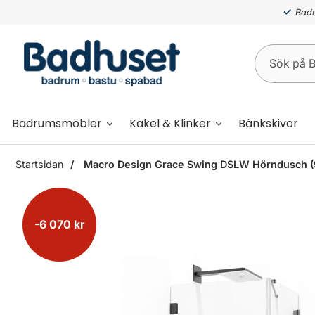
Badr
Badrumsmöbler
Kakel & Klinker
Bänkskivor
Startsidan
Macro Design Grace Swing DSLW Hörndusch (900
-6 070 kr