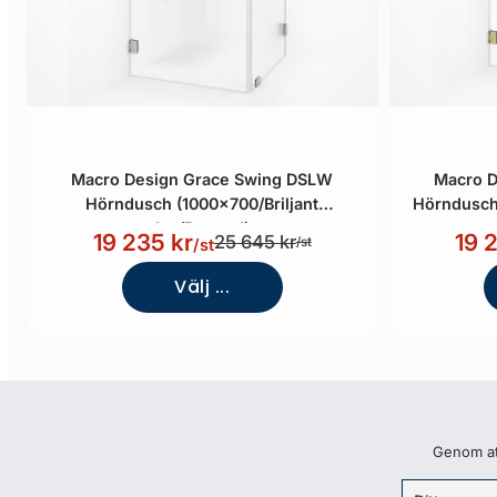
Macro Design Grace Swing DSLW
Macro D
Hörndusch (1000x700/Briljant
Hörndusch 
Ice/Borstad)
19 235 kr
19 
25 645 kr
/st
/st
Välj ...
Genom att