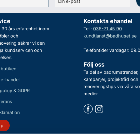
vice
Kontakta ehandel
30 års erfarenhet inom
Tel.:
036-71 45 90
bler och
kundtjanst@badhuset.se
vering säkrar vi den
ga kundservicen och
Telefontider vardagar: 09.
elsen.
Följ oss
 butiken
Ta del av badrumstrender, 
kampanjer, projektråd och
r e-handel
renoveringstips via våra so
policy & GDPR
medier.
verans
eklamation
öp