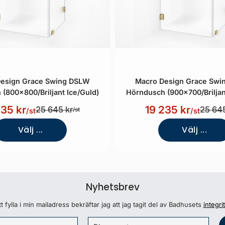
esign Grace Swing DSLW
Macro Design Grace Sw
(800x800/Briljant Ice/Guld)
Hörndusch (900x700/Briljan
235 kr
19 235 kr
25 645 kr
25 645
/st
/st
/st
Välj ...
Välj ...
Nyhetsbrev
 fylla i min mailadress bekräftar jag att jag tagit del av Badhusets
integri