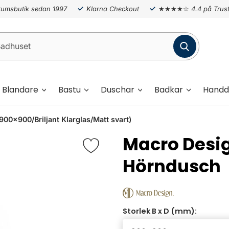
umsbutik sedan 1997
Klarna Checkout
★★★★☆
4.4 på Trust
Blandare
Bastu
Duschar
Badkar
Handd
x900/Briljant Klarglas/Matt svart)
Macro Desi
Hörndusch
Storlek B x D (mm):