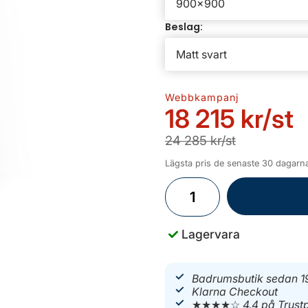
Beslag:
Webbkampanj
18 215 kr
/st
24 285 kr/st
Lägsta pris de senaste 30 dagarna
Lagervara
Badrumsbutik sedan 1
Klarna Checkout
★★★★☆
4.4 på Trustp