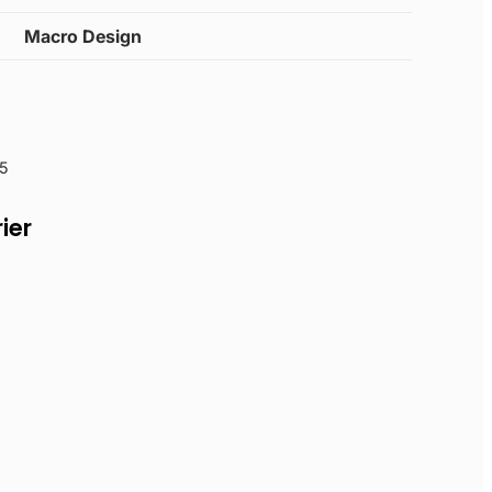
Macro Design
5
ier