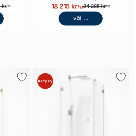
Klarglas/Krom)
18 215 kr
 kr
24 285 kr
/st
/st
/st
Välj ...
Kampanj