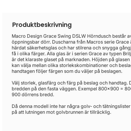
Produktbeskrivning
Macro Design Grace Swing DSLW Hörndusch består av 
öppningsbar dörr. Duscharna från Macros serie Grace ä
härdat säkerhetsglas och har stilrena och snygga gångj
få i olika färger. Alla glas är i serien Grace av typen Bril
är det klaraste glaset på marknaden. Höjden på glas
kan välja mellan olika storlekskombinationer och besl
handtagen följer färgen som du väljer på beslagen.
Välj storlek, glasfärg och färg på beslag och handtag. 
bredden på den fasta väggen. Exempel 800x900 = 800
900 dörrens bredd.
Då denna modell inte har några golv- och tätningslister ä
på att lutningen mot golvbrunnen är tillräcklig.