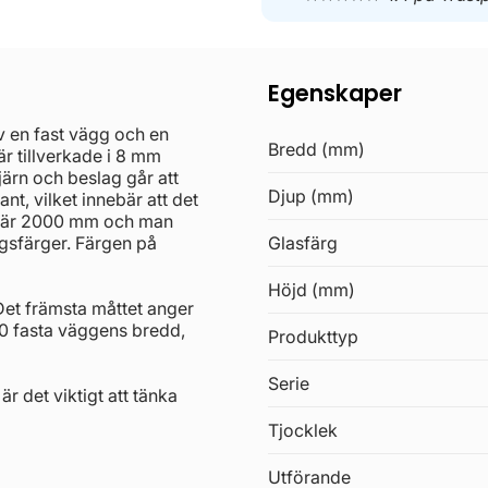
Egenskaper
en fast vägg och en
Bredd (mm)
r tillverkade i 8 mm
ärn och beslag går att
Djup (mm)
jant, vilket innebär att det
en är 2000 mm och man
agsfärger. Färgen på
Glasfärg
Höjd (mm)
Det främsta måttet anger
 fasta väggens bredd,
Produkttyp
Serie
r det viktigt att tänka
Tjocklek
Utförande