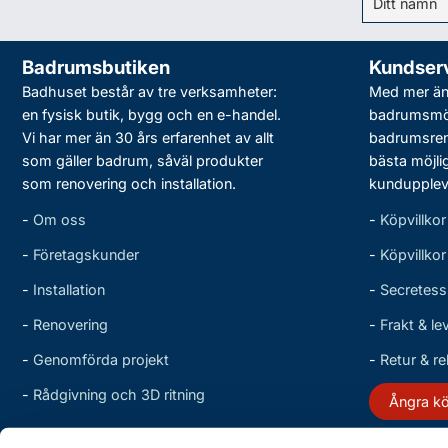
Badrumsbutiken
Kundser
Badhuset består av tre verksamheter:
Med mer än 
en fysisk butik, bygg och en e-handel.
badrumsmö
Vi har mer än 30 års erfarenhet av allt
badrumsreno
som gäller badrum, såväl produkter
bästa möjli
som renovering och installation.
kundupplev
-
Om oss
-
Köpvillkor
-
Företagskunder
-
Köpvillko
-
Installation
-
Secretess
-
Renovering
-
Frakt & le
-
Genomförda projekt
-
Retur & r
-
Rådgivning och 3D ritning
Ångra k