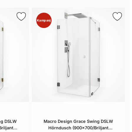
Kampanj
ing DSLW
Macro Design Grace Swing DSLW
iljant
Hörndusch (900x700/Briljant