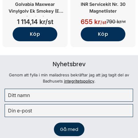
Golvabia Maxwear
INR Servicekit Nr. 30
Vinylgolv Ek Smokey (Ek
Magnetlister
Smokey)
1 114,14 kr/st
655 kr
790 kr
/st
/st
Köp
Köp
Nyhetsbrev
Genom att fylla i min mailadress bekräftar jag att jag tagit del av
Badhusets
integritetspolicy
.