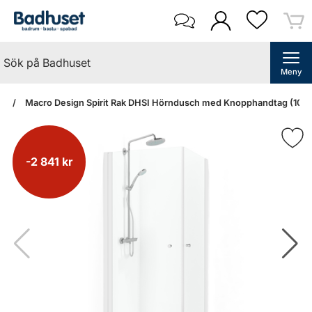
Meny
an
Macro Design Spirit Rak DHSI Hörndusch med Knopphandtag (1000
-2 841 kr