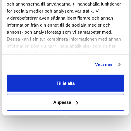
och annonserna till användarna, tillhandahålla funktioner
för sociala medier och analysera vår trafik. Vi
vidarebefordrar även sådana identifierare och annan
information från din enhet till de sociala medier och
annons- och analysföretag som vi samarbetar med.
Dessa kan i sin tur kombinera informationen med annan
information som du har tillhandahållit eller som de har
samlat in när du har använt deras tjänster.
Visa mer
Macro Design Spirit Rak
Macro Design Spirit Rak
Tillåt alla
DHSI Hörndusch med
DHSI Hörndusch med
Knopphandtag
Knopphandtag
8 004 kr
8 004 kr
10 845 kr
10 845 kr
/st
/st
/st
/st
(700x1000/Klarglas/Blank)
(800x800/Klarglas/Matt)
Anpassa
Välj ...
Välj ...