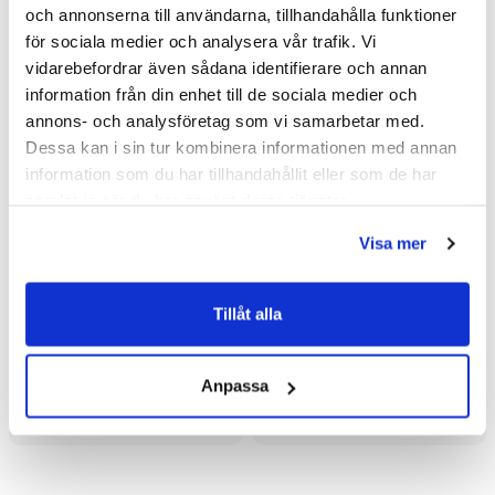
och annonserna till användarna, tillhandahålla funktioner
för sociala medier och analysera vår trafik. Vi
vidarebefordrar även sådana identifierare och annan
information från din enhet till de sociala medier och
annons- och analysföretag som vi samarbetar med.
Dessa kan i sin tur kombinera informationen med annan
information som du har tillhandahållit eller som de har
samlat in när du har använt deras tjänster.
Visa mer
Macro Design Spirit Rak
Macro Design Spirit Rak
Tillåt alla
DHSI Hörndusch med
DHSI Hörndusch med
Knopphandtag
Knopphandtag
8 477 kr
8 477 kr
11 485 kr
11 485 kr
/st
/st
/st
/st
(700x700/Tonat/Vit)
(800x1000/Screen/Matt)
Anpassa
Välj ...
Välj ...