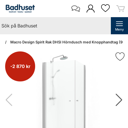
Meny
an
Macro Design Spirit Rak DHSI Hörndusch med Knopphandtag (900
-2 870 kr