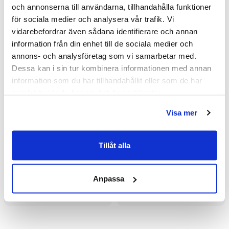
och annonserna till användarna, tillhandahålla funktioner
för sociala medier och analysera vår trafik. Vi
vidarebefordrar även sådana identifierare och annan
information från din enhet till de sociala medier och
annons- och analysföretag som vi samarbetar med.
Dessa kan i sin tur kombinera informationen med annan
information som du har tillhandahållit eller som de har
samlat in när du har använt deras tjänster.
Visa mer
Macro Design Spirit Rak
Macro Design Spirit Rak
Tillåt alla
DHSI Hörndusch med
DHSI Hörndusch med
Knopphandtag
Knopphandtag
8 615 kr
8 615 kr
11 485 kr
11 485 kr
/st
/st
/st
/st
(700x1000/Ice/Matt)
(800x800/Screen/Blank)
Anpassa
Välj ...
Välj ...