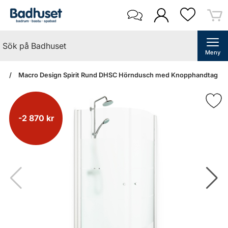
Meny
an
Macro Design Spirit Rund DHSC Hörndusch med Knopphandtag (7
-2 870 kr