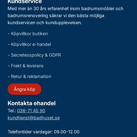
Kundservice
Med mer än 30 års erfarenhet inom badrumsmöbler och
badrumsrenovering säkrar vi den bästa möjliga
kundservicen och kundupplevelsen.
-
Köpvillkor butiken
-
Köpvillkor e-handel
-
Secretesspolicy & GDPR
-
Frakt & leverans
-
Retur & reklamation
Ångra köp
Kontakta ehandel
Tel.:
036-71 45 90
kundtjanst@badhuset.se
Telefontider vardagar: 09.00-12.00