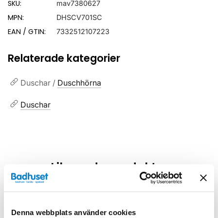
SKU:
mav7380627
MPN:
DHSCV701SC
EAN / GTIN:
7332512107223
Relaterade kategorier
Duschar /
Duschhörna
Duschar
Liknande produkter
Kampanj
Kampanj
Denna webbplats använder cookies