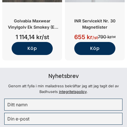
Golvabia Maxwear
INR Servicekit Nr. 30
Vinylgolv Ek Smokey (Ek
Magnetlister
Smokey)
1 114,14 kr/st
655 kr
790 kr
/st
/st
Köp
Köp
Nyhetsbrev
Genom att fylla i min mailadress bekräftar jag att jag tagit del av
Badhusets
integritetspolicy
.