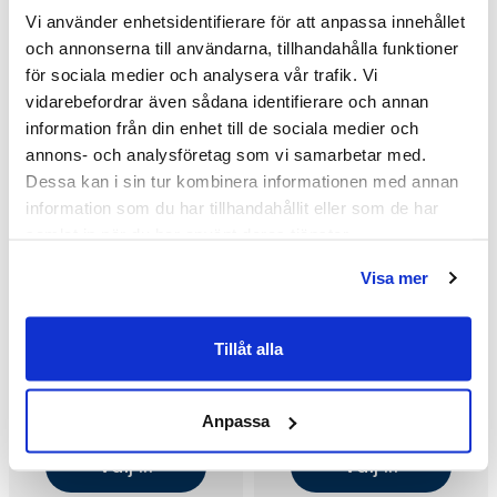
Vi använder enhetsidentifierare för att anpassa innehållet
och annonserna till användarna, tillhandahålla funktioner
för sociala medier och analysera vår trafik. Vi
vidarebefordrar även sådana identifierare och annan
information från din enhet till de sociala medier och
annons- och analysföretag som vi samarbetar med.
Dessa kan i sin tur kombinera informationen med annan
information som du har tillhandahållit eller som de har
samlat in när du har använt deras tjänster.
Visa mer
Tillåt alla
Macro Design Spirit Rund
Macro Design Spirit Rund
DHSC Hörndusch med
DHSC Hörndusch med
Knopphandtag
Knopphandtag
8 615 kr
8 615 kr
11 485 kr
11 485 kr
Anpassa
/st
/st
/st
/st
(700x1000/Screen/Matt)
(900x900/Screen/Blank)
Välj ...
Välj ...