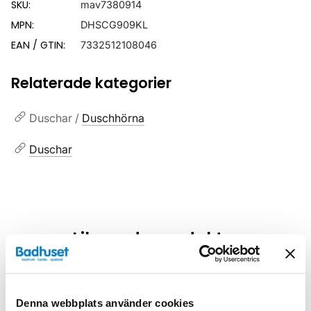
SKU:
mav7380914
MPN:
DHSCG909KL
EAN / GTIN:
7332512108046
Relaterade kategorier
Duschar /
Duschhörna
Duschar
Liknande produkter
Kampanj
Kampanj
Denna webbplats använder cookies