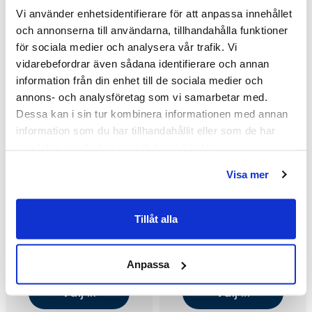
Vi använder enhetsidentifierare för att anpassa innehållet
och annonserna till användarna, tillhandahålla funktioner
för sociala medier och analysera vår trafik. Vi
vidarebefordrar även sådana identifierare och annan
information från din enhet till de sociala medier och
annons- och analysföretag som vi samarbetar med.
Dessa kan i sin tur kombinera informationen med annan
information som du har tillhandahållit eller som de har
samlat in när du har använt deras tjänster.
Visa mer
Tillåt alla
Macro Design Spirit Rund
Macro Design Spirit Rund
DHSC Hörndusch med
DHSC Hörndusch med
Knopphandtag
Knopphandtag
8 004 kr
8 004 kr
10 845 kr
10 845 kr
Anpassa
/st
/st
/st
/st
(900x1000/Klarglas/Vit)
(700x1000/Klarglas/Matt)
Välj ...
Välj ...