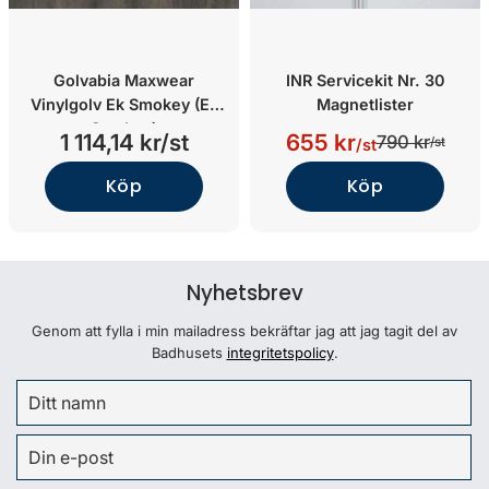
Golvabia Maxwear
INR Servicekit Nr. 30
Vinylgolv Ek Smokey (Ek
Magnetlister
Smokey)
1 114,14 kr/st
655 kr
790 kr
/st
/st
Köp
Köp
Nyhetsbrev
Genom att fylla i min mailadress bekräftar jag att jag tagit del av
Badhusets
integritetspolicy
.