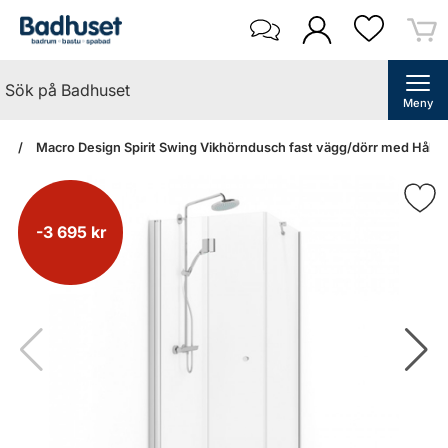
Meny
an
Macro Design Spirit Swing Vikhörndusch fast vägg/dörr med Hålgr
-3 695 kr