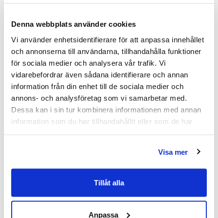
Liknande produkter
Denna webbplats använder cookies
Vi använder enhetsidentifierare för att anpassa innehållet
och annonserna till användarna, tillhandahålla funktioner
Kampanj
Kampanj
för sociala medier och analysera vår trafik. Vi
vidarebefordrar även sådana identifierare och annan
information från din enhet till de sociala medier och
annons- och analysföretag som vi samarbetar med.
Dessa kan i sin tur kombinera informationen med annan
information som du har tillhandahållit eller som de har
samlat in när du har använt deras tjänster.
Visa mer
Tillåt alla
Anpassa
Macro Design Spirit Swing
Macro Design Spirit Swing