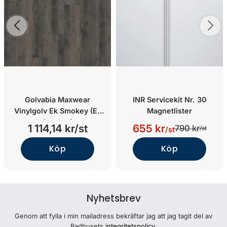
Golvabia Maxwear
INR Servicekit Nr. 30
Vinylgolv Ek Smokey (Ek
Magnetlister
Smokey)
1 114,14 kr/st
655 kr
790 kr
/st
/st
Köp
Köp
Nyhetsbrev
Genom att fylla i min mailadress bekräftar jag att jag tagit del av
Badhusets
integritetspolicy
.