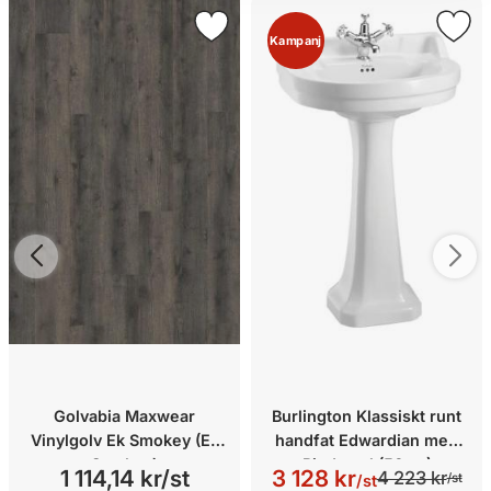
Kampanj
Golvabia Maxwear
Burlington Klassiskt runt
Vinylgolv Ek Smokey (Ek
handfat Edwardian med
Smokey)
Piedestal (56cm)
1 114,14 kr/st
3 128 kr
4 223 kr
/st
/st