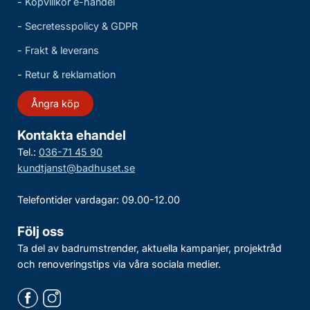
-
Köpvillkor e-handel
-
Secretesspolicy & GDPR
-
Frakt & leverans
-
Retur & reklamation
Ångra köp
Kontakta ehandel
Tel.:
036-71 45 90
kundtjanst@badhuset.se
Telefontider vardagar: 09.00-12.00
Följ oss
Ta del av badrumstrender, aktuella kampanjer, projektråd
och renoveringstips via våra sociala medier.