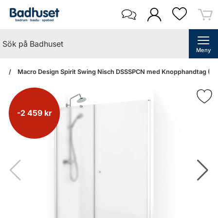
Meny
an
Macro Design Spirit Swing Nisch DSSSPCN med Knopphandtag (90
-2 459 kr