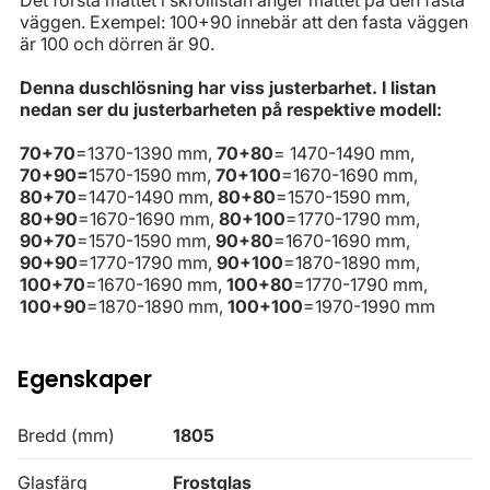
väggen. Exempel: 100+90 innebär att den fasta väggen
är 100 och dörren är 90.
Denna duschlösning har viss justerbarhet. I listan
nedan ser du justerbarheten på respektive modell:
70+70
=1370-1390 mm,
70+80
= 1470-1490 mm,
70+90=
1570-1590 mm,
70+100
=1670-1690 mm,
80+70
=1470-1490 mm,
80+80
=1570-1590 mm,
80+90
=1670-1690 mm,
80+100
=1770-1790 mm,
90+70
=1570-1590 mm,
90+80
=1670-1690 mm,
90+90
=1770-1790 mm,
90+100
=1870-1890 mm,
100+70
=1670-1690 mm,
100+80
=1770-1790 mm,
100+90
=1870-1890 mm,
100+100
=1970-1990 mm
Egenskaper
Bredd (mm)
1805
Glasfärg
Frostglas