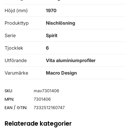
Höjd (mm)
1970
Produkttyp
Nischlösning
Serie
Spirit
Tjocklek
6
Utförande
Vita aluminiumprofiler
Varumärke
Macro Design
SKU:
mav7301406
MPN:
7301406
EAN / GTIN:
7332512160747
Relaterade kategorier