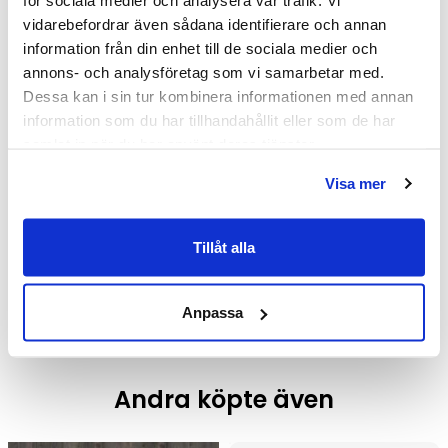
för sociala medier och analysera vår trafik. Vi
vidarebefordrar även sådana identifierare och annan
information från din enhet till de sociala medier och
annons- och analysföretag som vi samarbetar med.
Dessa kan i sin tur kombinera informationen med annan
information som du har tillhandahållit eller som de har
samlat in när du har använt deras tjänster.
INR LINC 2 Flex Nisch,
INR Arc 2 Original Nisch,
Visa mer
Standardmått
Standardmått
(775/Mattborstad/Vänster)
(Timeless/Brushed
7 793 kr
9 952 kr
9 390 kr
11 990 kr
/st
/st
/st
/st
Tillåt alla
Stainless/800)
Välj ...
Välj ...
Anpassa
Andra köpte även