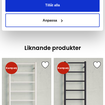
Tillåt alla
Handdukstorkar
Handdukstorkar /
Vattenburna handdukstorkar
Anpassa
Liknande produkter
Kampanj
Kampanj