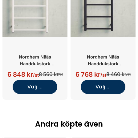
Nordhem Nääs
Nordhem Nääs
Handdukstork
Handdukstork
centralvärme
centralvärme
6 848 kr
6 768 kr
8 560 kr
8 460 kr
/st
/st
/st
/st
(Vit/1210/500)
(Mattsvart/1210/400)
Välj ...
Välj ...
Andra köpte även