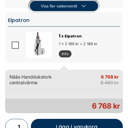
Visa fler vattenventil
Elpatron
1
x Elpatron
1 x 2 189 kr = 2 189 kr
Info
Nääs Handdukstork
6 768 kr
centralvärme
8 460 kr
6 768 kr
Lägg i varukorg