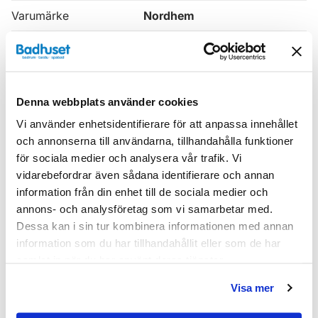
Varumärke
Nordhem
Watt
156
SKU:
vNKC1240
Denna webbplats använder cookies
MPN:
NKC1240
Vi använder enhetsidentifierare för att anpassa innehållet
EAN / GTIN:
7340100016024
och annonserna till användarna, tillhandahålla funktioner
för sociala medier och analysera vår trafik. Vi
Dokument
vidarebefordrar även sådana identifierare och annan
information från din enhet till de sociala medier och
nordhem_garantivillkor.pdf
(
327.82 KB
)
annons- och analysföretag som vi samarbetar med.
Dessa kan i sin tur kombinera informationen med annan
information som du har tillhandahållit eller som de har
Relaterade kategorier
samlat in när du har använt deras tjänster.
Handdukstorkar /
Handdukstork Vattenburen / Kom
Visa mer
bi