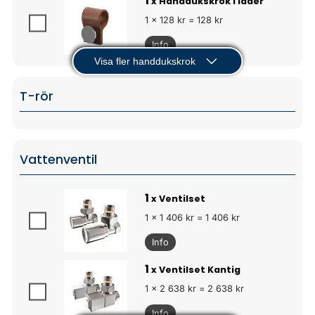
1
x Handdukskrok i läder
1 x 128 kr = 128 kr
Info
Visa fler handdukskrok
T-rör
Vattenventil
1
x Ventilset
1 x 1 406 kr = 1 406 kr
Info
1
x Ventilset Kantig
1 x 2 638 kr = 2 638 kr
Info