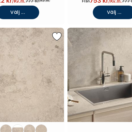
2 kr
753 kr
777 kr
777 
/
Kv.m.
/
Kv.m.
/
Kv.m.
Från
Välj ...
Välj ...