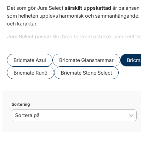
Det som gör Jura Select
särskilt uppskattad
är balansen 
som helheten upplevs harmonisk och sammanhängande. Serie
och karaktär.
Jura Select passar
lika bra i badrum och kök som i entré
andra naturmaterial, vilket gör serien till ett flexibelt 
varianterna ett extra djup i ytan och en tydligare stenkarak
Bricmate Azul
Bricmate Glanshammar
Bricm
Bricmate Runö
Bricmate Stone Select
Sortering