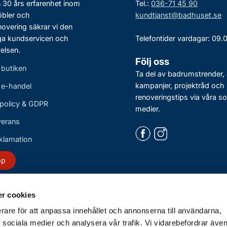
30 års erfarenhet inom
Tel.:
036-71 45 90
bler och
kundtjanst@badhuset.se
vering säkrar vi den
ga kundservicen och
Telefontider vardagar: 09.
elsen.
Följ oss
 butiken
Ta del av badrumstrender, 
kampanjer, projektråd och
r e-handel
renoveringstips via våra so
policy & GDPR
medier.
verans
eklamation
öp
r cookies
erare för att anpassa innehållet och annonserna till användarna,
ör sociala medier och analysera vår trafik. Vi vidarebefordrar äv