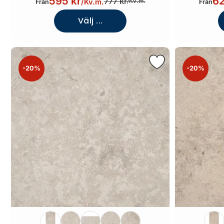
595 kr
62
777 kr
/
Kv.m.
/
Kv.m.
Från
Från
Välj ...
-20%
-20%