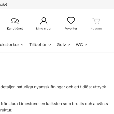
pilot
Kundtjänst
Mina sidor
Favoriter
Kassan
ukstorkar
Tillbehör
Golv
WC
taljer, naturliga nyansskiftningar och ett tidlöst uttryck
från Jura Limestone, en kalksten som brutits och använts
truktur.