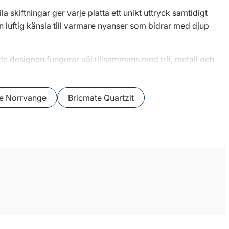
a skiftningar ger varje platta ett unikt uttryck samtidigt
 luftig känsla till varmare nyanser som bidrar med djup
ade designen fungerar väl tillsammans med trä, metall och
r en ännu mer naturtrogen känsla erbjuder de finslipade
e Norrvange
Bricmate Quartzit