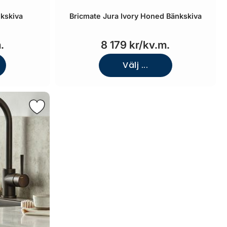
nkskiva
Bricmate Jura Ivory Honed Bänkskiva
.
8 179 kr/kv.m.
Välj ...