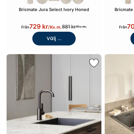
Bricmate Jura Select Ivory Honed
Bricmate
729 kr
70
881 kr
/
Kv.m.
/
Kv.m.
Från
Från
Välj ...