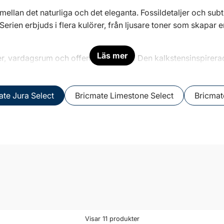
mellan det naturliga och det eleganta. Fossildetaljer och subtil
n erbjuds i flera kulörer, från ljusare toner som skapar en
Läs mer
er, vardagsrum och offentliga miljöer. Den kalkstensinspirer
val för både moderna och klassiska interiörer. För den som söke
tär.
ate Jura Select
Bricmate Limestone Select
Bricmat
Visar
11
produkter