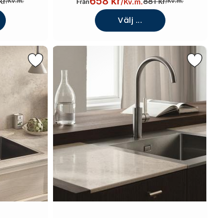
658 kr
kr
881 kr
/
Kv.m.
/
Kv.m.
/
Kv.m.
Från
Välj ...