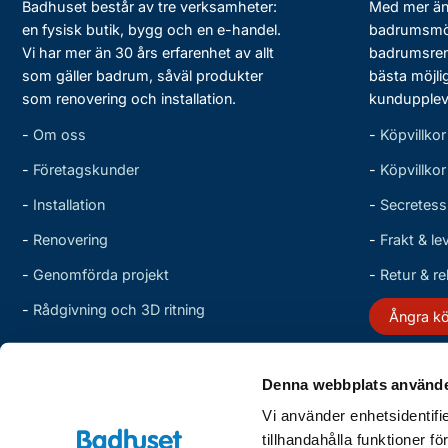
Badhuset består av tre verksamheter:
Med mer än 
en fysisk butik, bygg och en e-handel.
badrumsmö
Vi har mer än 30 års erfarenhet av allt
badrumsreno
som gäller badrum, såväl produkter
bästa möjli
som renovering och installation.
kundupplev
-
Om oss
-
Köpvillkor
-
Företagskunder
-
Köpvillko
-
Installation
-
Secretess
-
Renovering
-
Frakt & le
-
Genomförda projekt
-
Retur & r
-
Rådgivning och 3D ritning
Ångra k
Denna webbplats använde
Vi använder enhetsidentifi
tillhandahålla funktioner f