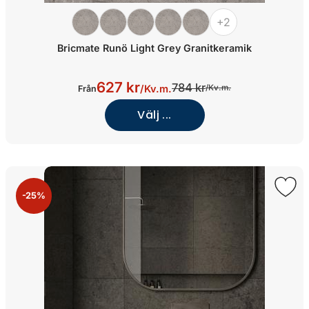
+2
Bricmate Runö Light Grey Granitkeramik
627 kr
784 kr
/
Kv.m.
/
Kv.m.
Från
Välj ...
-25%