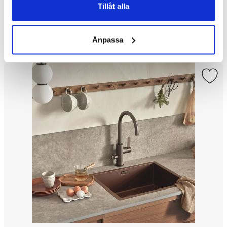
996 kr/
Kv.m.
Tillåt alla
Köp
Anpassa