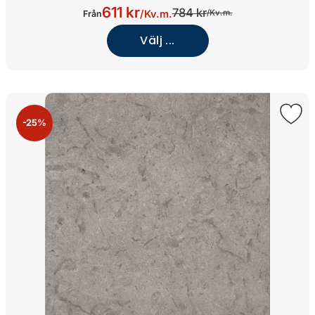
611 kr
784 kr
/
Kv.m.
/
Kv.m.
Från
Välj ...
-25%