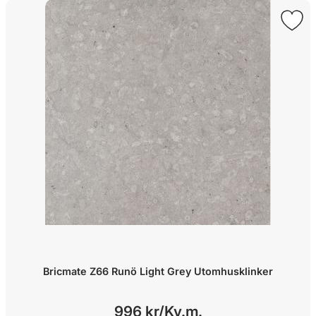
Bricmate Z66 Runö Light Grey Utomhusklinker
996 kr/
Kv.m.