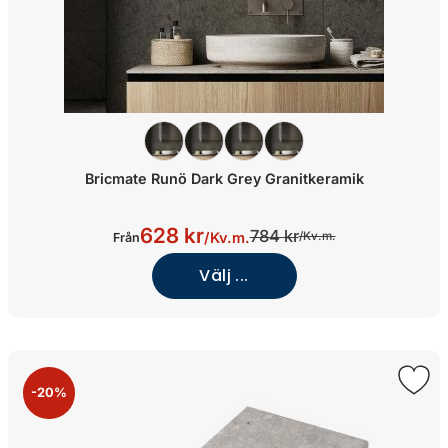
Bricmate Runö Dark Grey Granitkeramik
628 kr
784 kr
/
Kv.m.
/
Kv.m.
Från
Välj ...
-20%