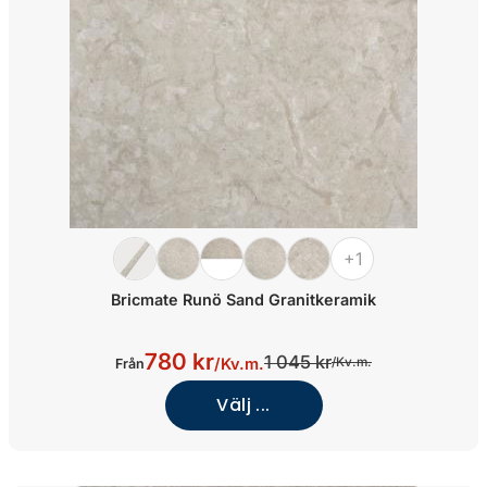
+1
Bricmate Runö Sand Granitkeramik
780 kr
1 045 kr
/
Kv.m.
/
Kv.m.
Från
Välj ...