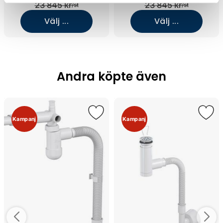
23 845 kr
23 845 kr
/st
/st
Välj ...
Välj ...
Andra köpte även
Kampanj
Kampanj