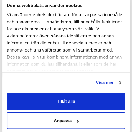
Denna webbplats använder cookies
Kampanj
Kampanj
Vi använder enhetsidentifierare för att anpassa innehållet
och annonserna till användarna, tillhandahålla funktioner
för sociala medier och analysera vår trafik. Vi
vidarebefordrar även sådana identifierare och annan
information från din enhet till de sociala medier och
annons- och analysföretag som vi samarbetar med.
Dessa kan i sin tur kombinera informationen med annan
information som du har tillhandahållit eller som de har
samlat in när du har använt deras tjänster.
Visa mer
Tillåt alla
Macro Design Crown
Macro Design Crown
Spegelskåp med infälld
Spegelskåp med infälld
Anpassa
belysning (Svart Ek/1200)
belysning (Ek/1200)
17 599 kr
17 599 kr
/st
/st