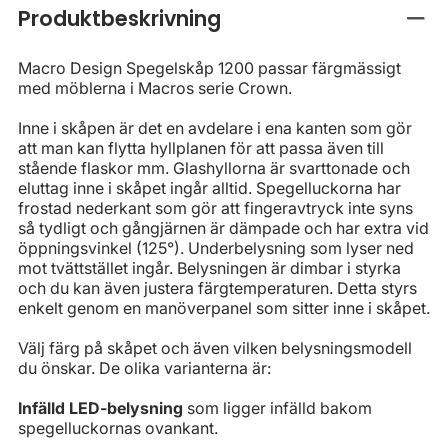
Produktbeskrivning
Stän
Macro Design Spegelskåp 1200 passar färgmässigt
med möblerna i Macros serie Crown.
Inne i skåpen är det en avdelare i ena kanten som gör
att man kan flytta hyllplanen för att passa även till
stående flaskor mm. Glashyllorna är svarttonade och
eluttag inne i skåpet ingår alltid. Spegelluckorna har
frostad nederkant som gör att fingeravtryck inte syns
så tydligt och gångjärnen är dämpade och har extra vid
öppningsvinkel (125°). Underbelysning som lyser ned
mot tvättstället ingår. Belysningen är dimbar i styrka
och du kan även justera färgtemperaturen. Detta styrs
enkelt genom en manöverpanel som sitter inne i skåpet.
Välj färg på skåpet och även vilken belysningsmodell
du önskar. De olika varianterna är:
Infälld LED-belysning
som ligger infälld bakom
spegelluckornas ovankant.