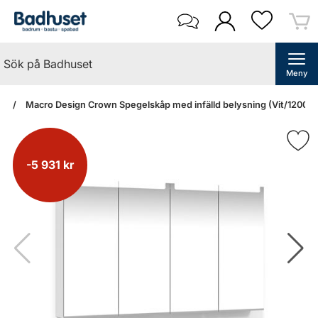
Meny
an
Macro Design Crown Spegelskåp med infälld belysning (Vit/1200)
-5 931 kr