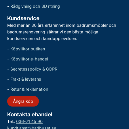
-
Rådgivning och 3D ritning
Kundservice
Med mer än 30 års erfarenhet inom badrumsmöbler och
badrumsrenovering säkrar vi den bästa möjliga
kundservicen och kundupplevelsen.
-
Köpvillkor butiken
-
Köpvillkor e-handel
-
Secretesspolicy & GDPR
-
Frakt & leverans
-
Retur & reklamation
Ångra köp
Kontakta ehandel
Tel.:
036-71 45 90
kundtjanst@badhuset.se