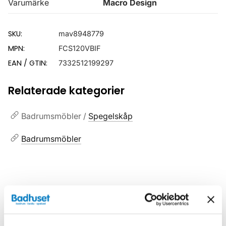
Varumärke
Macro Design
SKU:
mav8948779
MPN:
FCS120VBIF
EAN / GTIN:
7332512199297
Relaterade kategorier
Badrumsmöbler /
Spegelskåp
Badrumsmöbler
Liknande produkter