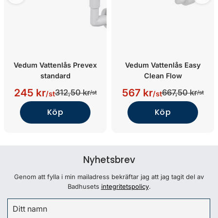
Vedum Vattenlås Prevex
Vedum Vattenlås Easy
standard
Clean Flow
245 kr
567 kr
312,50 kr
667,50 kr
/st
/st
/st
/st
Köp
Köp
Nyhetsbrev
Genom att fylla i min mailadress bekräftar jag att jag tagit del av
Badhusets
integritetspolicy
.