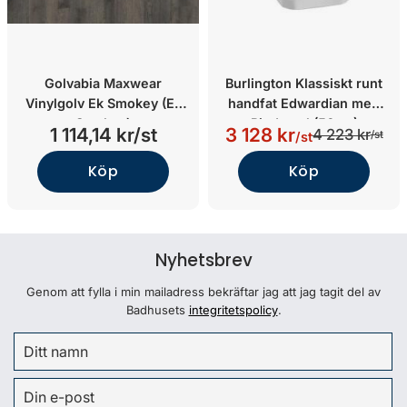
Golvabia Maxwear
Burlington Klassiskt runt
Vinylgolv Ek Smokey (Ek
handfat Edwardian med
Smokey)
Piedestal (56cm)
1 114,14 kr/st
3 128 kr
4 223 kr
/st
/st
Köp
Köp
Nyhetsbrev
Genom att fylla i min mailadress bekräftar jag att jag tagit del av
Badhusets
integritetspolicy
.