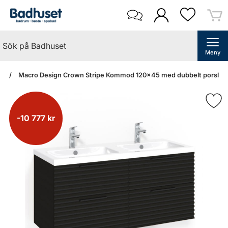
Meny
an
Macro Design Crown Stripe Kommod 120x45 med dubbelt porslinstv
-10 777 kr