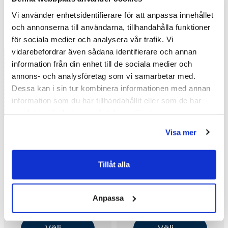
Vi använder enhetsidentifierare för att anpassa innehållet
och annonserna till användarna, tillhandahålla funktioner
för sociala medier och analysera vår trafik. Vi
vidarebefordrar även sådana identifierare och annan
information från din enhet till de sociala medier och
annons- och analysföretag som vi samarbetar med.
Dessa kan i sin tur kombinera informationen med annan
information som du har tillhandahållit eller som de har
samlat in när du har använt deras tjänster.
Visa mer
Tillåt alla
Macro Design Crown
Macro Design Crown
Stripe Kommod 120x45
Kommod 120x45 med
med dubbelt
heltäckande glastvättställ
Anpassa
30 860 kr
30 546 kr
/st
/st
porslinstvättställ (Ek/Svart)
(Ek/Plain/Push open/Edge
41 145 kr
41 385 kr
/st
/st
Svart, Vänster)