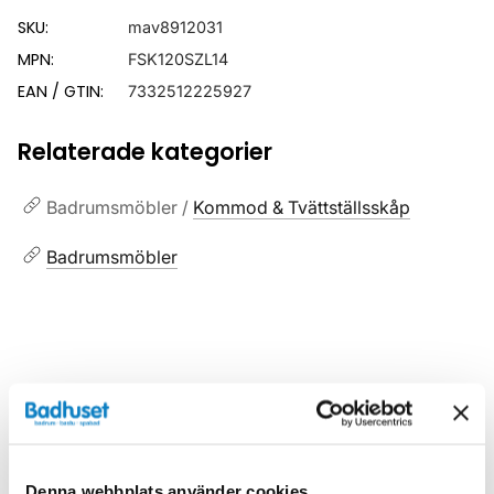
SKU:
mav8912031
MPN:
FSK120SZL14
EAN / GTIN:
7332512225927
Relaterade kategorier
Badrumsmöbler /
Kommod & Tvättställsskåp
Badrumsmöbler
Liknande produkter
Denna webbplats använder cookies
Kampanj
Kampanj