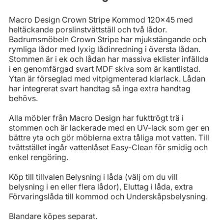
Macro Design Crown Stripe Kommod 120x45 med
heltäckande porslinstvättställ och två lådor.
Badrumsmöbeln Crown Stripe har mjukstängande och
rymliga lådor med lyxig lådinredning i översta lådan.
Stommen är i ek och lådan har massiva eklister infällda
i en genomfärgad svart MDF skiva som är kantlistad.
Ytan är förseglad med vitpigmenterad klarlack. Lådan
har integrerat svart handtag så inga extra handtag
behövs.
Alla möbler från Macro Design har fukttrögt trä i
stommen och är lackerade med en UV-lack som ger en
bättre yta och gör möblerna extra tåliga mot vatten. Till
tvättstället ingår vattenlåset Easy-Clean för smidig och
enkel rengöring.
Köp till tillvalen Belysning i låda (välj om du vill
belysning i en eller flera lådor), Eluttag i låda, extra
Förvaringslåda till kommod och Underskåpsbelysning.
Blandare köpes separat.