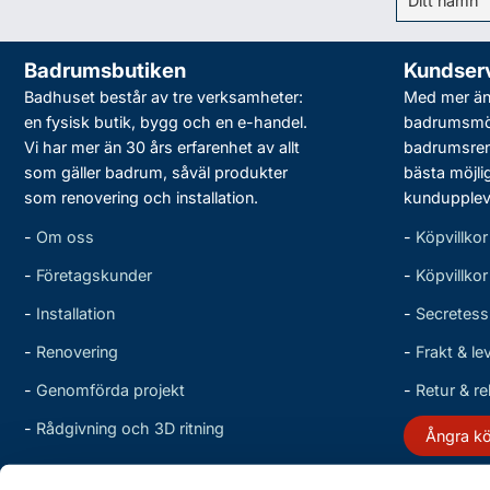
Badrumsbutiken
Kundser
Badhuset består av tre verksamheter:
Med mer än 
en fysisk butik, bygg och en e-handel.
badrumsmö
Vi har mer än 30 års erfarenhet av allt
badrumsreno
som gäller badrum, såväl produkter
bästa möjli
som renovering och installation.
kundupplev
-
Om oss
-
Köpvillkor
-
Företagskunder
-
Köpvillko
-
Installation
-
Secretess
-
Renovering
-
Frakt & le
-
Genomförda projekt
-
Retur & r
-
Rådgivning och 3D ritning
Ångra k