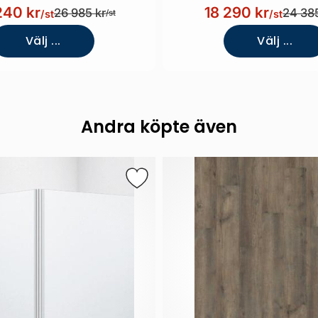
bakvägg)
240 kr
18 290 kr
26 985 kr
24 385
/st
/st
/st
Välj ...
Välj ...
Andra köpte även