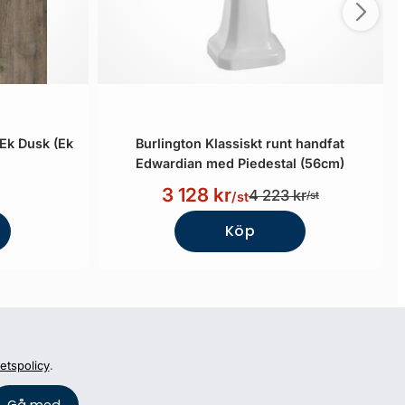
Ek Dusk (Ek
Burlington Klassiskt runt handfat
Edwardian med Piedestal (56cm)
3 128 kr
4 223 kr
/st
/st
Köp
tetspolicy
.