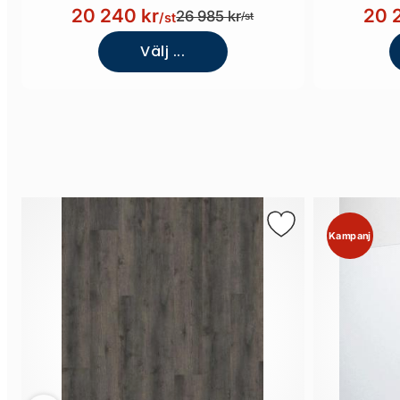
bakvägg)
20 240 kr
20 
26 985 kr
/st
/st
Välj ...
Kampanj