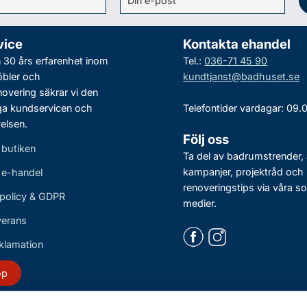
vice
Kontakta ehandel
30 års erfarenhet inom
Tel.:
036-71 45 90
bler och
kundtjanst@badhuset.se
vering säkrar vi den
ga kundservicen och
Telefontider vardagar: 09.
elsen.
Följ oss
 butiken
Ta del av badrumstrender, 
kampanjer, projektråd och
r e-handel
renoveringstips via våra so
policy & GDPR
medier.
verans
eklamation
öp