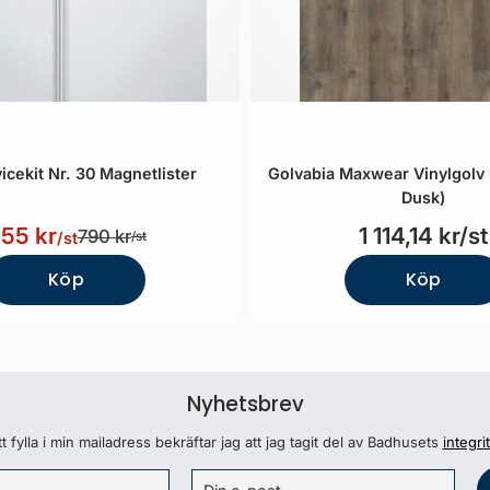
icekit Nr. 30 Magnetlister
Golvabia Maxwear Vinylgolv 
Dusk)
55 kr
1 114,14 kr/st
790 kr
/st
/st
Köp
Köp
Nyhetsbrev
 fylla i min mailadress bekräftar jag att jag tagit del av Badhusets
integri