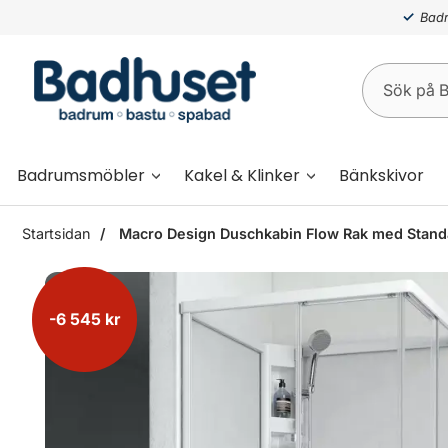
Badr
Badrumsmöbler
Kakel & Klinker
Bänkskivor
Startsidan
Macro Design Duschkabin Flow Rak med Standar
-6 545 kr