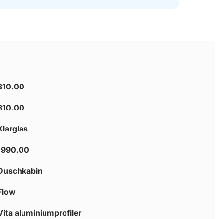
810.00
810.00
Klarglas
1990.00
Duschkabin
Flow
Vita aluminiumprofiler