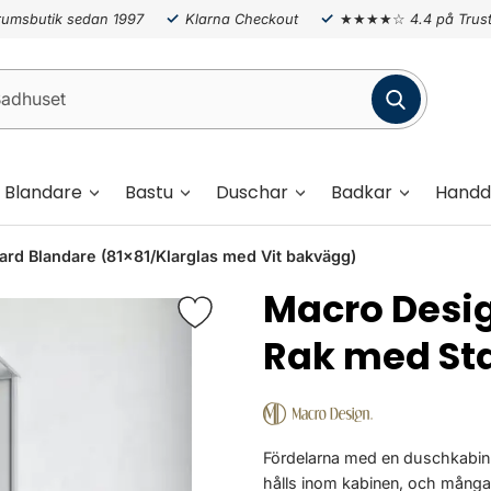
umsbutik sedan 1997
Klarna Checkout
★★★★☆
4.4 på Trust
Blandare
Bastu
Duschar
Badkar
Handd
d Blandare (81x81/Klarglas med Vit bakvägg)
Macro Desi
Rak med St
Fördelarna med en duschkabin är
hålls inom kabinen, och mång