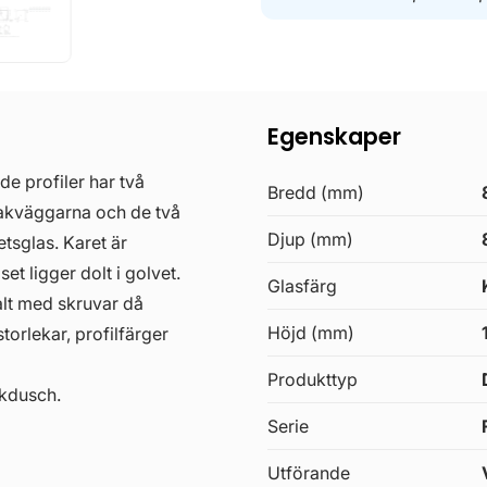
Egenskaper
 profiler har två
Bredd (mm)
bakväggarna och de två
Djup (mm)
tsglas. Karet är
set ligger dolt i golvet.
Glasfärg
alt med skruvar då
Höjd (mm)
torlekar, profilfärger
Produkttyp
akdusch.
Serie
Utförande