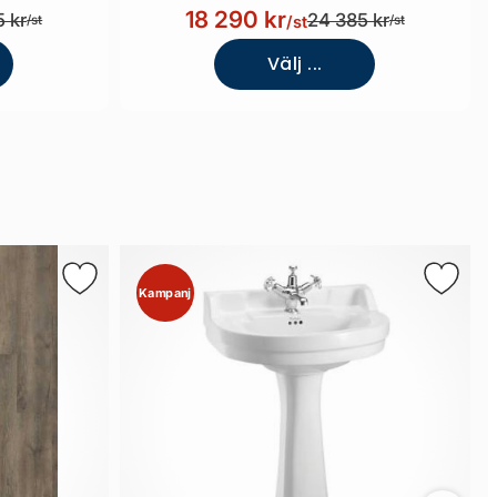
18 290 kr
 kr
24 385 kr
/st
/st
/st
Välj ...
Kampanj