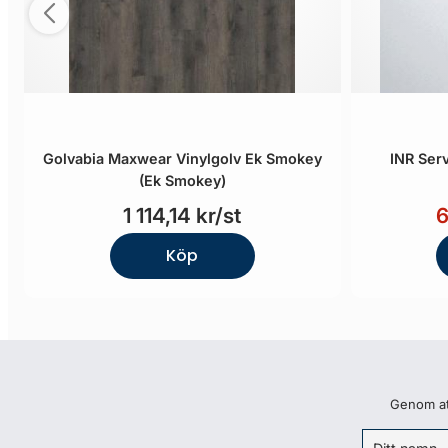
Golvabia Maxwear Vinylgolv Ek Smokey
INR Serv
(Ek Smokey)
1 114,14 kr/st
6
Köp
Genom att