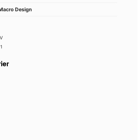
Macro Design
V
1
ier