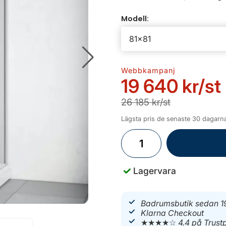
Modell:
Webbkampanj
19 640 kr
/st
26 185 kr/st
Lägsta pris de senaste 30 dagarna
Lagervara
Badrumsbutik sedan 1
Klarna Checkout
★★★★☆
4.4 på Trustp