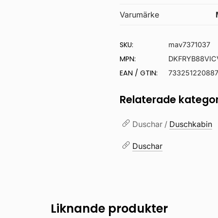
Varumärke
SKU:
mav7371037
MPN:
DKFRYB88VIC
EAN / GTIN:
73325122088
Relaterade kategor
Duschar /
Duschkabin
Duschar
Liknande produkter