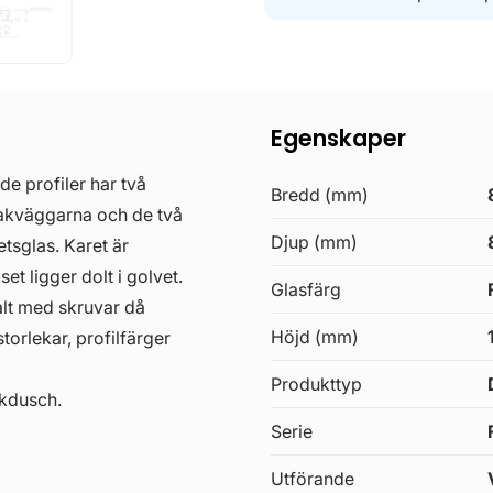
Egenskaper
 profiler har två
Bredd (mm)
bakväggarna och de två
Djup (mm)
tsglas. Karet är
set ligger dolt i golvet.
Glasfärg
alt med skruvar då
Höjd (mm)
torlekar, profilfärger
Produkttyp
akdusch.
Serie
Utförande