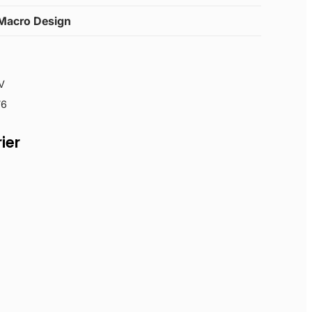
Macro Design
V
76
ier