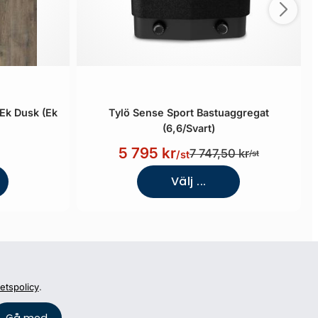
Ek Dusk (Ek
Tylö Sense Sport Bastuaggregat
(6,6/Svart)
5 795 kr
7 747,50 kr
/st
/st
Välj ...
tetspolicy
.