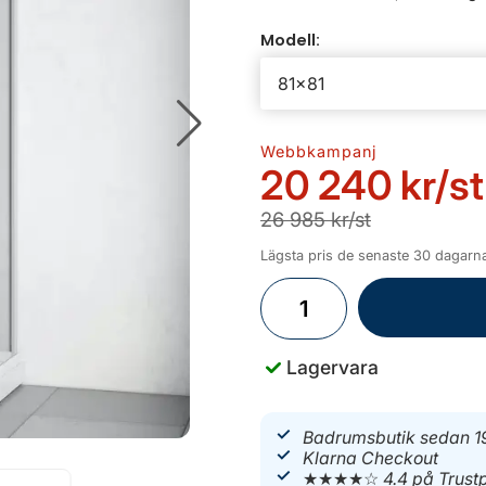
Modell:
Webbkampanj
20 240 kr
/st
26 985 kr/st
Lägsta pris de senaste 30 dagarn
Lagervara
Badrumsbutik sedan 1
Klarna Checkout
★★★★☆
4.4 på Trustp