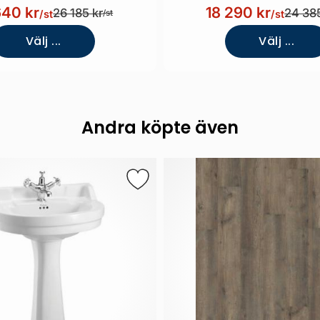
Vit bakvägg)
640 kr
18 290 kr
26 185 kr
24 385
/st
/st
/st
Välj ...
Välj ...
Andra köpte även