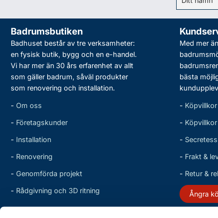
Badrumsbutiken
Kundser
Badhuset består av tre verksamheter:
Med mer än 
en fysisk butik, bygg och en e-handel.
badrumsmö
Vi har mer än 30 års erfarenhet av allt
badrumsreno
som gäller badrum, såväl produkter
bästa möjli
som renovering och installation.
kundupplev
-
Om oss
-
Köpvillkor
-
Företagskunder
-
Köpvillko
-
Installation
-
Secretess
-
Renovering
-
Frakt & le
-
Genomförda projekt
-
Retur & r
-
Rådgivning och 3D ritning
Ångra k