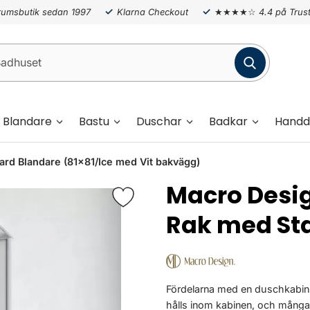
umsbutik sedan 1997
Klarna Checkout
★★★★☆
4.4 på Trust
Blandare
Bastu
Duschar
Badkar
Handd
rd Blandare (81x81/Ice med Vit bakvägg)
Macro Desi
Rak med St
Fördelarna med en duschkabin är
hålls inom kabinen, och mång