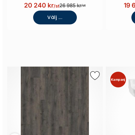
bakvägg)
20 240 kr
19 
26 985 kr
/st
/st
Välj ...
Kampanj