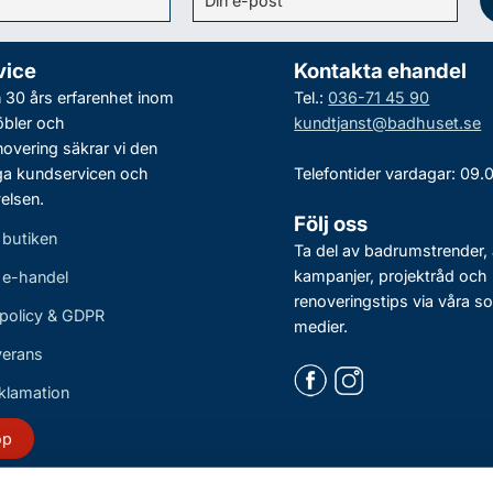
vice
Kontakta ehandel
30 års erfarenhet inom
Tel.:
036-71 45 90
bler och
kundtjanst@badhuset.se
vering säkrar vi den
ga kundservicen och
Telefontider vardagar: 09.
elsen.
Följ oss
 butiken
Ta del av badrumstrender, 
kampanjer, projektråd och
r e-handel
renoveringstips via våra so
policy & GDPR
medier.
verans
eklamation
öp