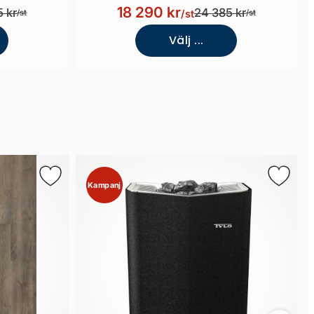
18 290 kr
 kr
24 385 kr
/st
/st
/st
Välj ...
Kampanj