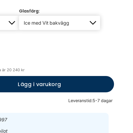
Glasfärg:
a är 20 240 kr
Lägg i varukorg
Leveranstid:
5-7 dagar
997
ilot