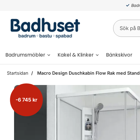
Badr
Badrumsmöbler
Kakel & Klinker
Bänkskivor
Startsidan
Macro Design Duschkabin Flow Rak med Standa
-6 745 kr