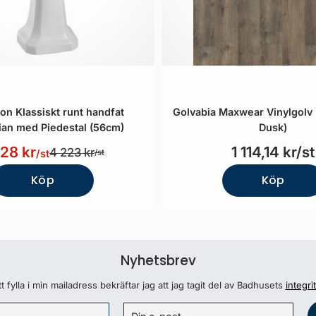
ton Klassiskt runt handfat
Golvabia Maxwear Vinylgolv 
an med Piedestal (56cm)
Dusk)
128 kr
1 114,14 kr/st
4 223 kr
/st
/st
Köp
Köp
Nyhetsbrev
 fylla i min mailadress bekräftar jag att jag tagit del av Badhusets
integri