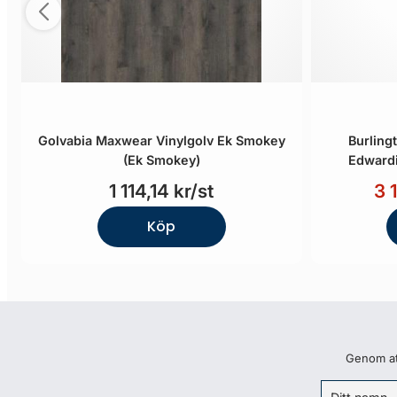
Golvabia Maxwear Vinylgolv Ek Smokey
Burling
(Ek Smokey)
Edwardi
1 114,14 kr/st
3 
Köp
Genom att