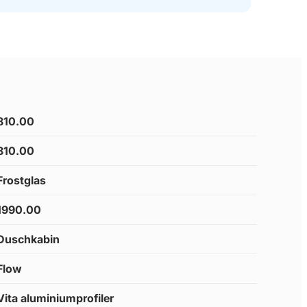
810.00
810.00
Frostglas
1990.00
Duschkabin
Flow
Vita aluminiumprofiler