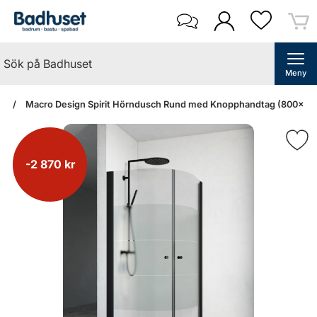
Meny
an
Macro Design Spirit Hörndusch Rund med Knopphandtag (800x800
-2 870 kr