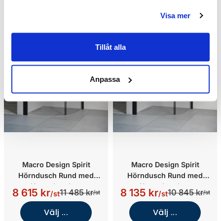
Visa mer
Tillåt alla
Anpassa
Macro Design Spirit
Macro Design Spirit
Hörndusch Rund med
Hörndusch Rund med
Knopphandtag
Knopphandtag
8 615 kr
8 135 kr
11 485 kr
10 845 kr
/st
/st
/st
/st
(700x1000/Ice/Svart)
(900x900/Klarglas/Svart)
Välj ...
Välj ...