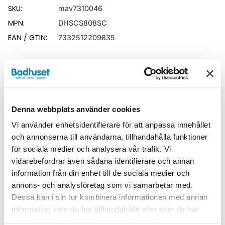
SKU:
mav7310046
MPN:
DHSCS808SC
EAN / GTIN:
7332512209835
Relaterade kategorier
Duschar /
Duschhörna
Denna webbplats använder cookies
Duschar
Vi använder enhetsidentifierare för att anpassa innehållet
och annonserna till användarna, tillhandahålla funktioner
för sociala medier och analysera vår trafik. Vi
vidarebefordrar även sådana identifierare och annan
information från din enhet till de sociala medier och
Liknande produkter
annons- och analysföretag som vi samarbetar med.
Dessa kan i sin tur kombinera informationen med annan
information som du har tillhandahållit eller som de har
samlat in när du har använt deras tjänster.
Kampanj
Kampanj