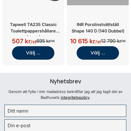
Tapwell TA235 Classic
INR Porslinstvättställ
Toalettpappershållare
Shape 140 D (140 Dubbel)
(Krom)
507 kr
10 615 kr
695 kr
12 790 kr
/st
/st
/st
/st
Välj ...
Välj ...
Nyhetsbrev
Genom att fylla i min mailadress bekräftar jag att jag tagit del av
Badhusets
integritetspolicy
.