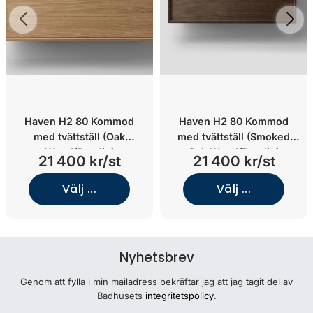
Haven H2 80 Kommod
Haven H2 80 Kommod
med tvättställ (Oak
med tvättställ (Smoked
Wood/Porslin)
Oak Wood/Porslin)
21 400 kr/st
21 400 kr/st
Välj ...
Välj ...
Nyhetsbrev
Genom att fylla i min mailadress bekräftar jag att jag tagit del av
Badhusets
integritetspolicy
.