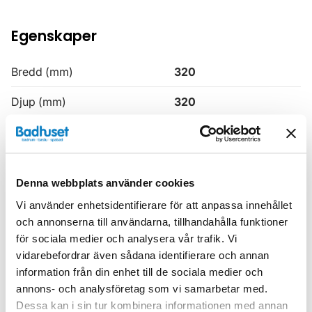
Egenskaper
Bredd (mm)
320
Djup (mm)
320
Färg
Grå
Höjd (mm)
1630
Denna webbplats använder cookies
Produkttyp
Högskåp
Vi använder enhetsidentifierare för att anpassa innehållet
Serie
H3
och annonserna till användarna, tillhandahålla funktioner
för sociala medier och analysera vår trafik. Vi
Varumärke
Haven
vidarebefordrar även sådana identifierare och annan
information från din enhet till de sociala medier och
annons- och analysföretag som vi samarbetar med.
SKU:
hvv900635-30
Dessa kan i sin tur kombinera informationen med annan