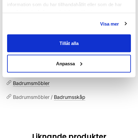
MPN:
900635-30
information som du har tillhandahållit eller som de har
samlat in när du har använt deras tjänster.
Dokument
Visa mer
HAVEN-Skotselrad.pdf
(
287.02 KB
)
Tillåt alla
Relaterade kategorier
Anpassa
Badrumsmöbler / Badrumsskåp /
Högskåp
Badrumsmöbler
Badrumsmöbler /
Badrumsskåp
Liknande produkter