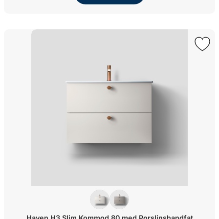
Haven H3 Slim Kommod 80 med Porslinshandfat