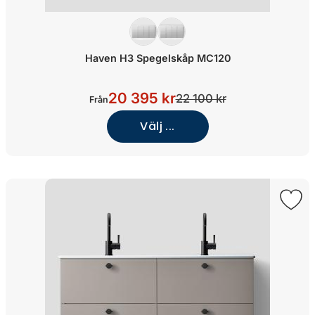
Haven H3 Spegelskåp MC120
20 395 kr
22 100 kr
Från
Välj ...