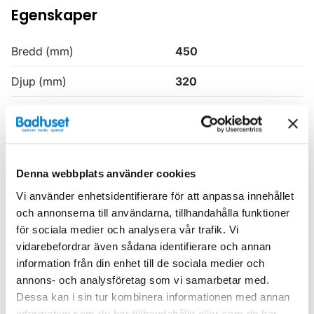
Egenskaper
Bredd (mm)
450
Djup (mm)
320
Färg
Grå
Höjd (mm)
1630
Produkttyp
Högskåp
Denna webbplats använder cookies
Vi använder enhetsidentifierare för att anpassa innehållet
Serie
H3
och annonserna till användarna, tillhandahålla funktioner
för sociala medier och analysera vår trafik. Vi
Varumärke
Haven
vidarebefordrar även sådana identifierare och annan
information från din enhet till de sociala medier och
SKU:
hvv900642-21
annons- och analysföretag som vi samarbetar med.
MPN:
900642-21
Dessa kan i sin tur kombinera informationen med annan
information som du har tillhandahållit eller som de har