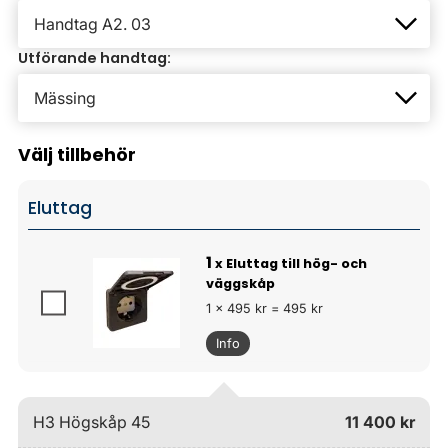
Utförande handtag:
Välj tillbehör
Eluttag
1
x Eluttag till hög- och
väggskåp
1 x 495 kr = 495 kr
Info
H3 Högskåp 45
11 400 kr