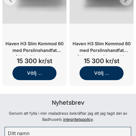
Haven H3 Slim Kommod 60
Haven H3 Slim Kommod 60
med Porslinshandfat
med Porslinshandfat
(White/Knopp A2.
(Warm Grey/Knopp A2.
15 300 kr/st
15 300 kr/st
06/Krom)
02/Mässing)
Välj ...
Välj ...
Nyhetsbrev
Genom att fylla i min mailadress bekräftar jag att jag tagit del av
Badhusets
integritetspolicy
.