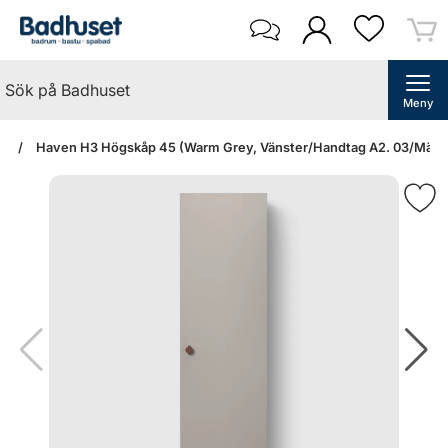
Meny
an
Haven H3 Högskåp 45 (Warm Grey, Vänster/Handtag A2. 03/Mäss