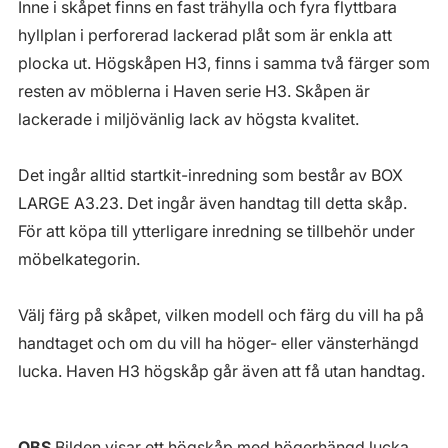
Inne i skåpet finns en fast trähylla och fyra flyttbara
hyllplan i perforerad lackerad plåt som är enkla att
plocka ut. Högskåpen H3, finns i samma två färger som
resten av möblerna i Haven serie H3. Skåpen är
lackerade i miljövänlig lack av högsta kvalitet.
Det ingår alltid startkit-inredning som består av BOX
LARGE A3.23. Det ingår även handtag till detta skåp.
För att köpa till ytterligare inredning se tillbehör under
möbelkategorin.
Välj färg på skåpet, vilken modell och färg du vill ha på
handtaget och om du vill ha höger- eller vänsterhängd
lucka. Haven H3 högskåp går även att få utan handtag.
OBS
Bilden visar ett högskåp med högerhängd lucka.