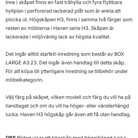
Inne i skåpet finns en fast trähylla och fyra flyttbara
hyllplan i perforerad lackerad plåt som är enkla att
plocka ut. Högskåpen H3, finns i samma två färger som
resten av möblerna i Haven serie H3. Skåpen är
lackerade i miljövänlig lack av högsta kvalitet.
Det ingår alltid startkit-inredning som består av BOX
LARGE A3.23. Det ingår även handtag till detta skåp.
För att köpa till ytterligare inredning se tillbehör under
möbelkategorin.
Välj färg på skåpet, vilken modell och färg du vill ha på
handtaget och om du vill ha höger- eller vänsterhängd
lucka. Haven H3 högskåp går även att få utan handtag.
OBS
Bilden visar ett högskåp med högerhängd lucka.