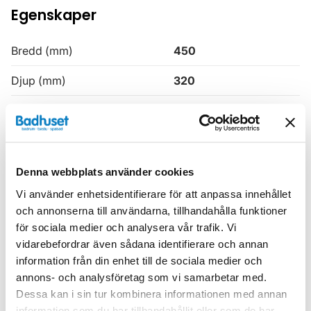
Egenskaper
Bredd (mm)
450
Djup (mm)
320
Färg
Grå
Höjd (mm)
1630
Produkttyp
Högskåp
Denna webbplats använder cookies
Vi använder enhetsidentifierare för att anpassa innehållet
Serie
H3
och annonserna till användarna, tillhandahålla funktioner
för sociala medier och analysera vår trafik. Vi
Varumärke
Haven
vidarebefordrar även sådana identifierare och annan
information från din enhet till de sociala medier och
SKU:
hvv900642-51
annons- och analysföretag som vi samarbetar med.
MPN:
900642-51
Dessa kan i sin tur kombinera informationen med annan
information som du har tillhandahållit eller som de har