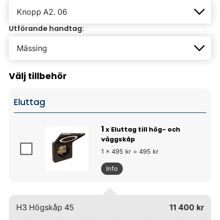
Utförande handtag:
Välj tillbehör
Eluttag
1
x Eluttag till hög- och
väggskåp
1 x 495 kr = 495 kr
Info
H3 Högskåp 45
11 400 kr