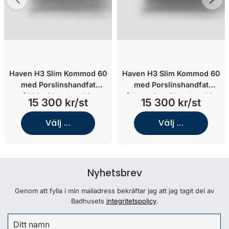
Haven H3 Slim Kommod 60
Haven H3 Slim Kommod 60
med Porslinshandfat
med Porslinshandfat
(White/Handtag A2.
(Warm Grey/Handtag A2.
15 300 kr/st
15 300 kr/st
05/Mattsvart)
03/Mattsvart)
Välj ...
Välj ...
Nyhetsbrev
Genom att fylla i min mailadress bekräftar jag att jag tagit del av
Badhusets
integritetspolicy
.