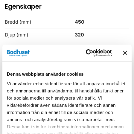
Egenskaper
Bredd (mm)
450
Djup (mm)
320
Färg
Vit
Höjd (mm)
1630
Produkttyp
Högskåp
Denna webbplats använder cookies
Vi använder enhetsidentifierare för att anpassa innehållet
Serie
H3
och annonserna till användarna, tillhandahålla funktioner
för sociala medier och analysera vår trafik. Vi
Varumärke
Haven
vidarebefordrar även sådana identifierare och annan
information från din enhet till de sociala medier och
SKU:
hvv900637-03
annons- och analysföretag som vi samarbetar med.
MPN:
900637-03
Dessa kan i sin tur kombinera informationen med annan
information som du har tillhandahållit eller som de har