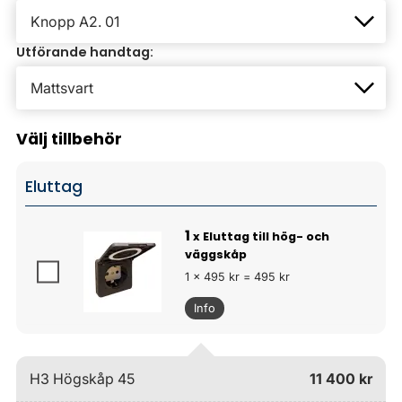
Utförande handtag:
Välj tillbehör
Eluttag
1
x Eluttag till hög- och
väggskåp
1 x 495 kr = 495 kr
Info
H3 Högskåp 45
11 400 kr