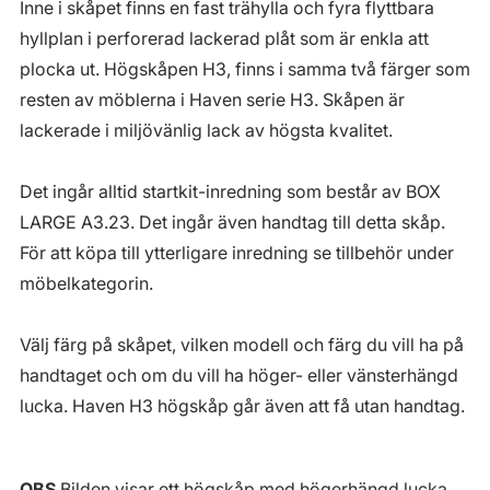
Inne i skåpet finns en fast trähylla och fyra flyttbara
hyllplan i perforerad lackerad plåt som är enkla att
plocka ut. Högskåpen H3, finns i samma två färger som
resten av möblerna i Haven serie H3. Skåpen är
lackerade i miljövänlig lack av högsta kvalitet.
Det ingår alltid startkit-inredning som består av BOX
LARGE A3.23. Det ingår även handtag till detta skåp.
För att köpa till ytterligare inredning se tillbehör under
möbelkategorin.
Välj färg på skåpet, vilken modell och färg du vill ha på
handtaget och om du vill ha höger- eller vänsterhängd
lucka. Haven H3 högskåp går även att få utan handtag.
OBS
Bilden visar ett högskåp med högerhängd lucka.