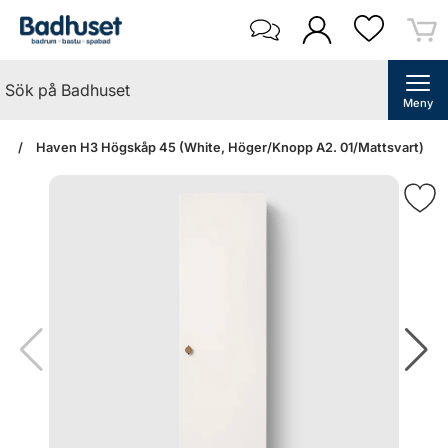
Meny
an
Haven H3 Högskåp 45 (White, Höger/Knopp A2. 01/Mattsvart)