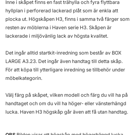
Inne i skåpet finns en fast trähylla och fyra flyttbara
hyllplan i perforerad lackerad plåt som är enkla att
plocka ut. Högskåpen H3, finns i samma två färger som
resten av möblerna i Haven serie H3. Skåpen är
lackerade i miljövänlig lack av högsta kvalitet.
Det ingår alltid startkit-inredning som består av BOX
LARGE A3.23. Det ingår även handtag till detta skåp.
För att köpa till ytterligare inredning se tillbehör under
möbelkategorin.
Välj färg på skåpet, vilken modell och färg du vill ha på
handtaget och om du vill ha höger- eller vänsterhängd
lucka. Haven H3 högskåp går även att få utan handtag.
OBS
Bilden visar ett högskåp med högerhängd lucka.