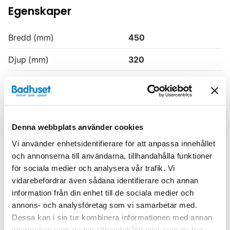
Egenskaper
Bredd (mm)
450
Djup (mm)
320
Färg
Vit
Höjd (mm)
1630
Produkttyp
Högskåp
Denna webbplats använder cookies
Vi använder enhetsidentifierare för att anpassa innehållet
Serie
H3
och annonserna till användarna, tillhandahålla funktioner
för sociala medier och analysera vår trafik. Vi
Varumärke
Haven
vidarebefordrar även sådana identifierare och annan
information från din enhet till de sociala medier och
SKU:
hvv900638-41
annons- och analysföretag som vi samarbetar med.
MPN:
900638-41
Dessa kan i sin tur kombinera informationen med annan
information som du har tillhandahållit eller som de har