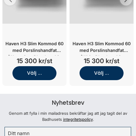
Haven H3 Slim Kommod 60
Haven H3 Slim Kommod 60
med Porslinshandfat
med Porslinshandfat
(Warm Grey/Handtag A2.
(White/Handtag A2.
15 300 kr/st
15 300 kr/st
03/Koppar)
05/Mässing)
Välj ...
Välj ...
Nyhetsbrev
Genom att fylla i min mailadress bekräftar jag att jag tagit del av
Badhusets
integritetspolicy
.