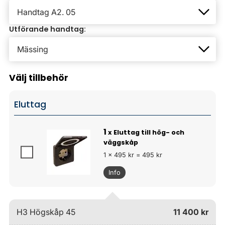
Utförande handtag:
Välj tillbehör
Eluttag
1
x Eluttag till hög- och
väggskåp
1 x 495 kr = 495 kr
Info
H3 Högskåp 45
11 400 kr