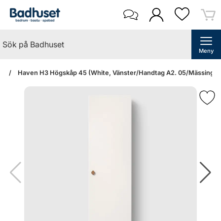
Meny
an
Haven H3 Högskåp 45 (White, Vänster/Handtag A2. 05/Mässing)