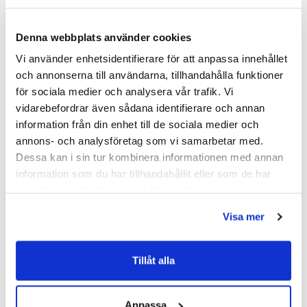
SKU:
hvv900200-33
Denna webbplats använder cookies
MPN:
900200-33
Vi använder enhetsidentifierare för att anpassa innehållet
och annonserna till användarna, tillhandahålla funktioner
Dokument
för sociala medier och analysera vår trafik. Vi
vidarebefordrar även sådana identifierare och annan
information från din enhet till de sociala medier och
HAVEN-Skotselrad.pdf
(
287.02 KB
)
annons- och analysföretag som vi samarbetar med.
Dessa kan i sin tur kombinera informationen med annan
Relaterade kategorier
information som du har tillhandahållit eller som de har
samlat in när du har använt deras tjänster.
Badrumsmöbler /
Kommod & Tvättställsskåp
Visa mer
Badrumsmöbler
Tillåt alla
Anpassa