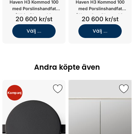
Haven H3 Kommod 100
Haven H3 Kommod 100
med Porslinshandfat
med Porslinshandfat
(White/Knopp A2.
(Warm Grey/Knopp A2.
20 600 kr/st
20 600 kr/st
02/Mattsvart)
01/Krom)
Välj ...
Välj ...
Andra köpte även
Kampanj