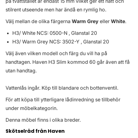
på tvättstället är endast 15 mm vilket ger ett nätt och
stilrent utseende men har ändå en rymlig ho.
Välj mellan de olika färgerna
Warm Grey
eller
White
.
H3/ White NCS: 0500-N , Glanstal 20
H3/ Warm Grey NCS: 3502-Y , Glanstal 20
Välj även vilken modell och färg du vill ha på
handtagen. Haven H3 Slim kommod 60 går även att få
utan handtag.
Vattenlås ingår. Köp till blandare och bottenventil.
För att köpa till ytterligare lådinredning se tillbehör
under möbelkategorin.
Denna möbel finns i olika breder.
Skötselråd från Haven