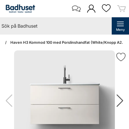
Meny
an
Haven H3 Kommod 100 med Porslinshandfat (White/Knopp A2. 04