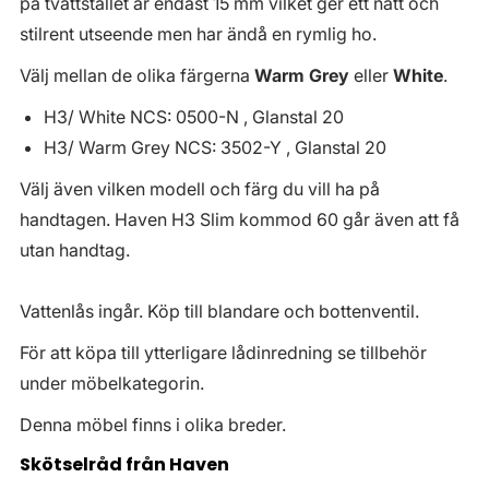
på tvättstället är endast 15 mm vilket ger ett nätt och
stilrent utseende men har ändå en rymlig ho.
Välj mellan de olika färgerna
Warm Grey
eller
White
.
H3/ White NCS: 0500-N , Glanstal 20
H3/ Warm Grey NCS: 3502-Y , Glanstal 20
Välj även vilken modell och färg du vill ha på
handtagen. Haven H3 Slim kommod 60 går även att få
utan handtag.
Vattenlås ingår. Köp till blandare och bottenventil.
För att köpa till ytterligare lådinredning se tillbehör
under möbelkategorin.
Denna möbel finns i olika breder.
Skötselråd från Haven