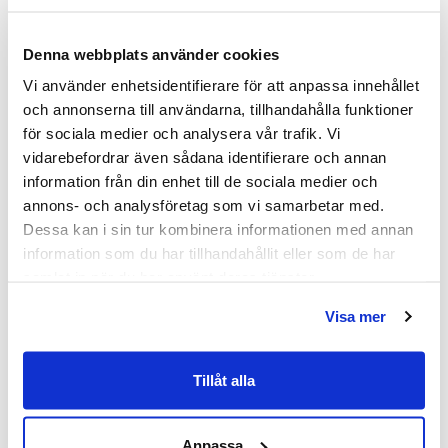
SKU:
hvv900301-02
Denna webbplats använder cookies
MPN:
900301-02
Vi använder enhetsidentifierare för att anpassa innehållet
och annonserna till användarna, tillhandahålla funktioner
Dokument
för sociala medier och analysera vår trafik. Vi
vidarebefordrar även sådana identifierare och annan
information från din enhet till de sociala medier och
HAVEN-Skotselrad.pdf
(
287.02 KB
)
annons- och analysföretag som vi samarbetar med.
Dessa kan i sin tur kombinera informationen med annan
Relaterade kategorier
information som du har tillhandahållit eller som de har
samlat in när du har använt deras tjänster.
Badrumsmöbler /
Kommod & Tvättställsskåp
Visa mer
Badrumsmöbler
Tillåt alla
Anpassa