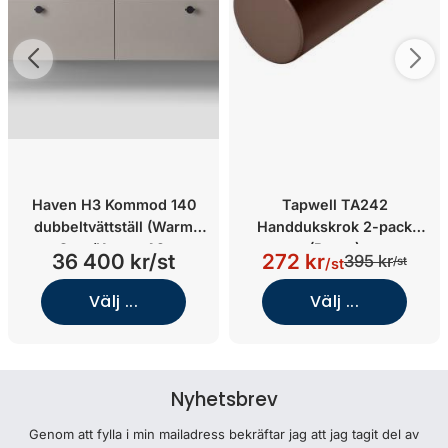
Haven H3 Kommod 140
Tapwell TA242
dubbeltvättställ (Warm
Handdukskrok 2-pack
Grey/Knopp A2.
(Brons)
36 400 kr/st
272 kr
395 kr
/st
/st
06/Mattsvart)
Välj ...
Välj ...
Nyhetsbrev
Genom att fylla i min mailadress bekräftar jag att jag tagit del av