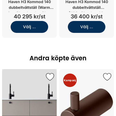
Haven H3 Kommod 140
Haven H3 Kommod 140
dubbeltvättställ (Warm
dubbeltvättställ
Grey/Utan handtag/Utan
(White/Handtag A2.
40 295 kr/st
36 400 kr/st
handtag)
05/Mässing)
Välj ...
Välj ...
Andra köpte även
Kampanj