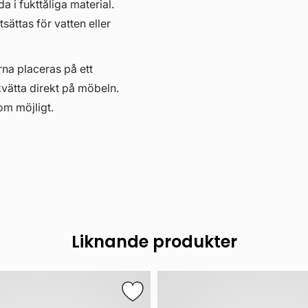
i fukttåliga material.
ättas för vatten eller
erna placeras på ett
kvätta direkt på möbeln.
om möjligt.
Liknande produkter