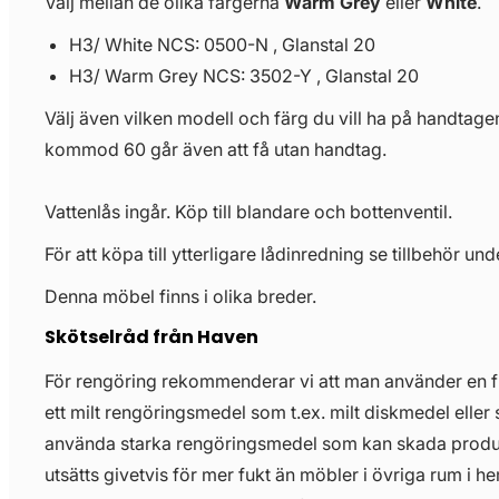
Välj mellan de olika färgerna
Warm Grey
eller
White
.
H3/ White NCS: 0500-N , Glanstal 20
H3/ Warm Grey NCS: 3502-Y , Glanstal 20
Välj även vilken modell och färg du vill ha på handtag
kommod 60 går även att få utan handtag.
Vattenlås ingår. Köp till blandare och bottenventil.
För att köpa till ytterligare lådinredning se tillbehör u
Denna möbel finns i olika breder.
Skötselråd från Haven
För rengöring rekommenderar vi att man använder en 
ett milt rengöringsmedel som t.ex. milt diskmedel eller 
använda starka rengöringsmedel som kan skada prod
utsätts givetvis för mer fukt än möbler i övriga rum i 