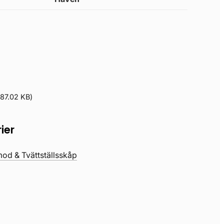
87.02 KB
)
ier
d & Tvättställsskåp