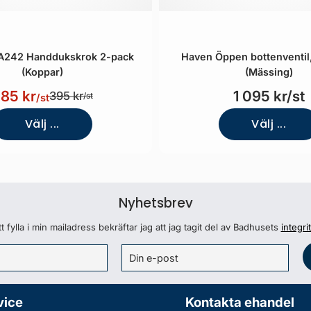
TA242 Handdukskrok 2-pack
Haven Öppen bottenventil
(Koppar)
(Mässing)
85 kr
1 095 kr/st
395 kr
/st
/st
Välj ...
Välj ...
Nyhetsbrev
 fylla i min mailadress bekräftar jag att jag tagit del av Badhusets
integri
vice
Kontakta ehandel