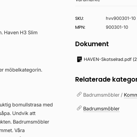
SKU:
hvv900301-10
MPN:
900301-10
en. Haven H3 Slim
Dokument
HAVEN-Skotselrad.pdf
(
2
nder möbelkategorin.
Relaterade kategor
Badrumsmöbler /
Kommo
fuktig bomullstrasa med
Badrumsmöbler
såpa. Undvik att
ukten. Badrumsmöbler
hemmet. Våra