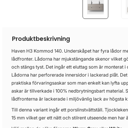
Produktbeskrivning
Haven H3 Kommod 140. Underskåpet har fyra lådor me
lådfronter. Lådorna har mjukstängande skenor vilket gör
och stängs tyst. Det ingår ett eluttag som är monterat i
Lådorna har perforerade innersidor i lackerad plåt. Det 
praktiska förvaringsaskar som man enkelt kan lyfta upp
askar är tillverkade i 100% nedbrytningsbart material
lådfronterna är lackerade i miljövänlig lack av högsta kv
Till denna variant ingår ett porslinstvättställ. Tjockleken
15 mm vilket ger ett nätt och stilrent utseende men har 