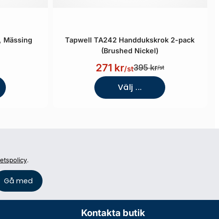
, Mässing
Tapwell TA242 Handdukskrok 2-pack
(Brushed Nickel)
271 kr
395 kr
/st
/st
Välj ...
tetspolicy
.
Kontakta butik