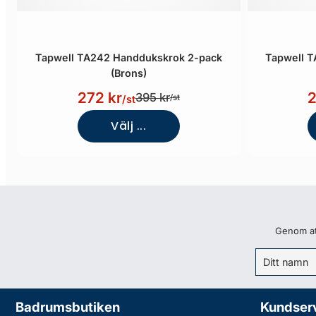
Tapwell TA242 Handdukskrok 2-pack
Tapwell 
(Brons)
272 kr
2
395 kr
/st
/st
Välj ...
Genom att
Badrumsbutiken
Kundser