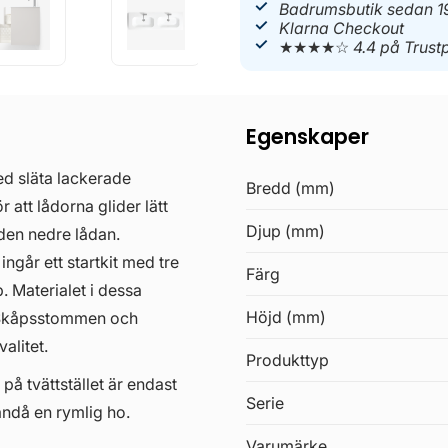
Badrumsbutik sedan 1
Klarna Checkout
★★★★☆
4.4 på Trustp
Egenskaper
d släta lackerade
Bredd (mm)
 att lådorna glider lätt
Djup (mm)
 den nedre lådan.
ingår ett startkit med tre
Färg
. Materialet i dessa
Höjd (mm)
. Skåpsstommen och
alitet.
Produkttyp
 på tvättstället är endast
Serie
ändå en rymlig ho.
Varumärke