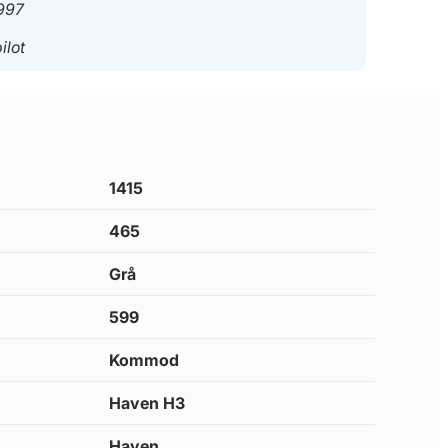
997
ilot
1415
465
Grå
599
Kommod
Haven H3
Haven