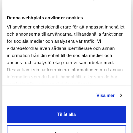
Denna webbplats använder cookies
SKU:
hvv900004-32
MPN:
900004-32
Vi använder enhetsidentifierare för att anpassa innehållet
och annonserna till användarna, tillhandahålla funktioner
för sociala medier och analysera vår trafik. Vi
Dokument
vidarebefordrar även sådana identifierare och annan
information från din enhet till de sociala medier och
HAVEN-Skotselrad.pdf
(
287.02 KB
)
annons- och analysföretag som vi samarbetar med.
Dessa kan i sin tur kombinera informationen med annan
Relaterade kategorier
information som du har tillhandahållit eller som de har
samlat in när du har använt deras tjänster.
Badrumsmöbler /
Kommod & Tvättställsskåp
Visa mer
Badrumsmöbler
Tillåt alla