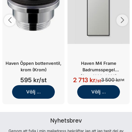
Haven Öppen bottenventil,
Haven M4 Frame
krom (Krom)
Badrumsspegel
(Svart/400x1460)
595 kr/st
2 713 kr
3 500 kr
/st
/st
Välj ...
Välj ...
Nyhetsbrev
Genom att fylla i min mailadress bekräftar jag att jag tagit del av