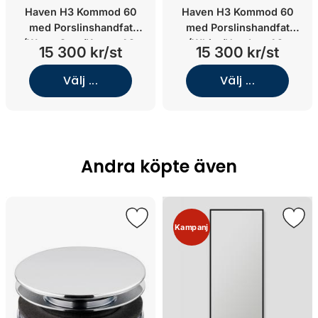
Haven H3 Kommod 60
Haven H3 Kommod 60
med Porslinshandfat
med Porslinshandfat
(Warm Grey/Knopp A2.
(White/Handtag A2.
15 300 kr/st
15 300 kr/st
06/Koppar)
05/Mattsvart)
Välj ...
Välj ...
Andra köpte även
Kampanj