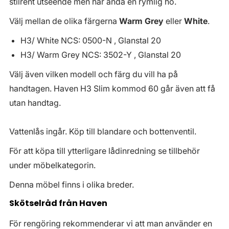
stilrent utseende men har ändå en rymlig ho.
Välj mellan de olika färgerna
Warm Grey
eller
White
.
H3/ White NCS: 0500-N , Glanstal 20
H3/ Warm Grey NCS: 3502-Y , Glanstal 20
Välj även vilken modell och färg du vill ha på
handtagen. Haven H3 Slim kommod 60 går även att få
utan handtag.
Vattenlås ingår. Köp till blandare och bottenventil.
För att köpa till ytterligare lådinredning se tillbehör
under möbelkategorin.
Denna möbel finns i olika breder.
Skötselråd från Haven
För rengöring rekommenderar vi att man använder en