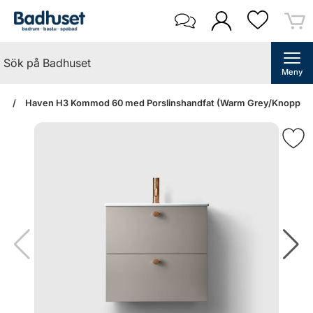
Meny
an
Haven H3 Kommod 60 med Porslinshandfat (Warm Grey/Knopp A2