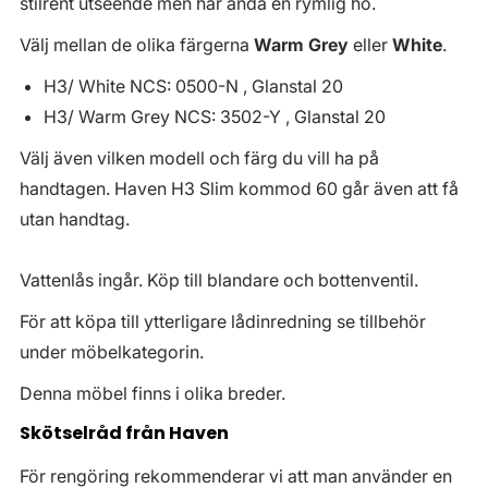
stilrent utseende men har ändå en rymlig ho.
Välj mellan de olika färgerna
Warm Grey
eller
White
.
H3/ White NCS: 0500-N , Glanstal 20
H3/ Warm Grey NCS: 3502-Y , Glanstal 20
Välj även vilken modell och färg du vill ha på
handtagen. Haven H3 Slim kommod 60 går även att få
utan handtag.
Vattenlås ingår. Köp till blandare och bottenventil.
För att köpa till ytterligare lådinredning se tillbehör
under möbelkategorin.
Denna möbel finns i olika breder.
Skötselråd från Haven
För rengöring rekommenderar vi att man använder en