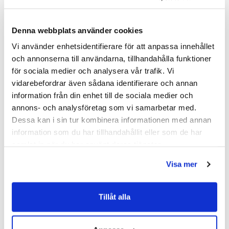
Denna webbplats använder cookies
SKU:
hvv900003-00
MPN:
900003-00
Vi använder enhetsidentifierare för att anpassa innehållet
och annonserna till användarna, tillhandahålla funktioner
för sociala medier och analysera vår trafik. Vi
Dokument
vidarebefordrar även sådana identifierare och annan
information från din enhet till de sociala medier och
HAVEN-Skotselrad.pdf
(
287.02 KB
)
annons- och analysföretag som vi samarbetar med.
Dessa kan i sin tur kombinera informationen med annan
Relaterade kategorier
information som du har tillhandahållit eller som de har
samlat in när du har använt deras tjänster.
Badrumsmöbler /
Kommod & Tvättställsskåp
Visa mer
Badrumsmöbler
Tillåt alla