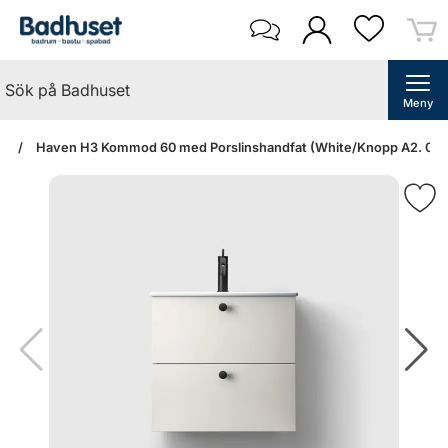
Meny
an
Haven H3 Kommod 60 med Porslinshandfat (White/Knopp A2. 01/