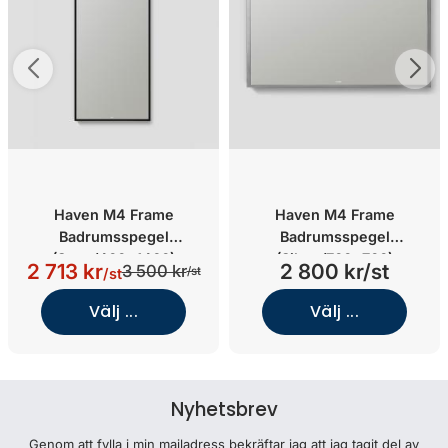
Haven M4 Frame
Haven M4 Frame
Badrumsspegel
Badrumsspegel
(Svart/400x1460)
(Silver/700x700)
2 713 kr
2 800 kr/st
3 500 kr
/st
/st
Välj ...
Välj ...
Nyhetsbrev
Genom att fylla i min mailadress bekräftar jag att jag tagit del av