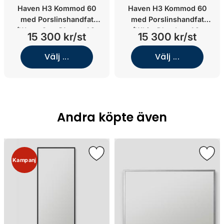
Haven H3 Kommod 60
Haven H3 Kommod 60
med Porslinshandfat
med Porslinshandfat
(Warm Grey/Knopp A2.
(White/Handtag A2.
15 300 kr/st
15 300 kr/st
06/Koppar)
05/Mattsvart)
Välj ...
Välj ...
Andra köpte även
Kampanj