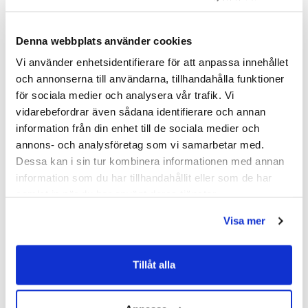
Denna webbplats använder cookies
SKU:
hvv900104-41
MPN:
900104-41
Vi använder enhetsidentifierare för att anpassa innehållet
och annonserna till användarna, tillhandahålla funktioner
för sociala medier och analysera vår trafik. Vi
Dokument
vidarebefordrar även sådana identifierare och annan
information från din enhet till de sociala medier och
HAVEN-Skotselrad.pdf
(
287.02 KB
)
annons- och analysföretag som vi samarbetar med.
Dessa kan i sin tur kombinera informationen med annan
Relaterade kategorier
information som du har tillhandahållit eller som de har
samlat in när du har använt deras tjänster.
Badrumsmöbler /
Kommod & Tvättställsskåp
Visa mer
Badrumsmöbler
Tillåt alla