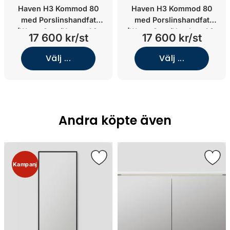
Haven H3 Kommod 80
Haven H3 Kommod 80
med Porslinshandfat
med Porslinshandfat
(Warm Grey/Knopp A2.
(Warm Grey/Handtag A2.
17 600 kr/st
17 600 kr/st
02/Krom)
05/Koppar)
Välj ...
Välj ...
Andra köpte även
Kampanj