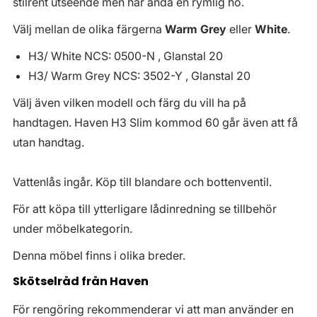
stilrent utseende men har ändå en rymlig ho.
Välj mellan de olika färgerna
Warm Grey
eller
White
.
H3/ White NCS: 0500-N , Glanstal 20
H3/ Warm Grey NCS: 3502-Y , Glanstal 20
Välj även vilken modell och färg du vill ha på
handtagen. Haven H3 Slim kommod 60 går även att få
utan handtag.
Vattenlås ingår. Köp till blandare och bottenventil.
För att köpa till ytterligare lådinredning se tillbehör
under möbelkategorin.
Denna möbel finns i olika breder.
Skötselråd från Haven
För rengöring rekommenderar vi att man använder en