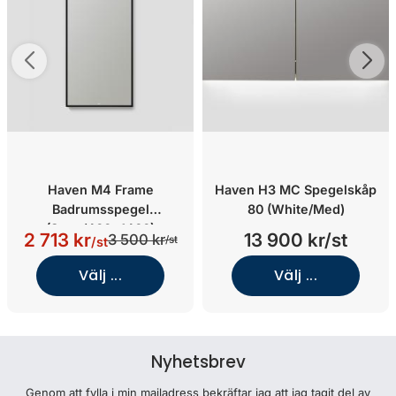
Haven M4 Frame
Haven H3 MC Spegelskåp
Badrumsspegel
80 (White/Med)
(Svart/400x1460)
2 713 kr
13 900 kr/st
3 500 kr
/st
/st
Välj ...
Välj ...
Nyhetsbrev
Genom att fylla i min mailadress bekräftar jag att jag tagit del av