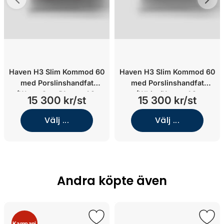
Haven H3 Slim Kommod 60
Haven H3 Slim Kommod 60
med Porslinshandfat
med Porslinshandfat
(Warm Grey/Knopp A2.
(White/Knopp A2.
15 300 kr/st
15 300 kr/st
02/Krom)
06/Mässing)
Välj ...
Välj ...
Andra köpte även
Kampanj