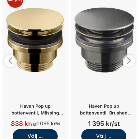
Haven Pop up
Haven Pop up
bottenventil, Mässing
bottenventil, Brushed
(Mässing)
Black Chrome (Brushed
838 kr
1 395 kr/st
1 095 kr
/st
/st
Black Chrome)
Välj ...
Välj ...