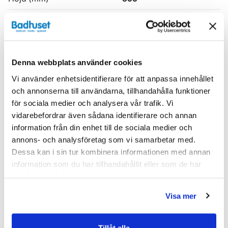
Produkttyp
Kommod
Serie
Haven H3
Denna webbplats använder cookies
Varumärke
Haven
Vi använder enhetsidentifierare för att anpassa innehållet
och annonserna till användarna, tillhandahålla funktioner
SKU:
hvv900000-33
för sociala medier och analysera vår trafik. Vi
MPN:
900000-33
vidarebefordrar även sådana identifierare och annan
information från din enhet till de sociala medier och
Dokument
annons- och analysföretag som vi samarbetar med.
Dessa kan i sin tur kombinera informationen med annan
HAVEN-Skotselrad.pdf
(
287.02 KB
)
information som du har tillhandahållit eller som de har
samlat in när du har använt deras tjänster.
Relaterade kategorier
Visa mer
Badrumsmöbler /
Kommod & Tvättställsskåp