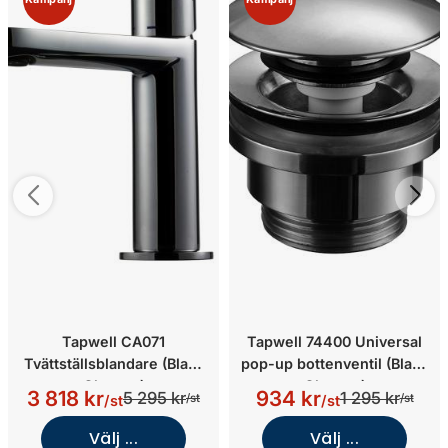
Tapwell CA071
Tapwell 74400 Universal
Tvättställsblandare (Black
pop-up bottenventil (Black
Chrome)
Chrome)
3 818 kr
934 kr
5 295 kr
1 295 kr
/st
/st
/st
/st
Välj ...
Välj ...