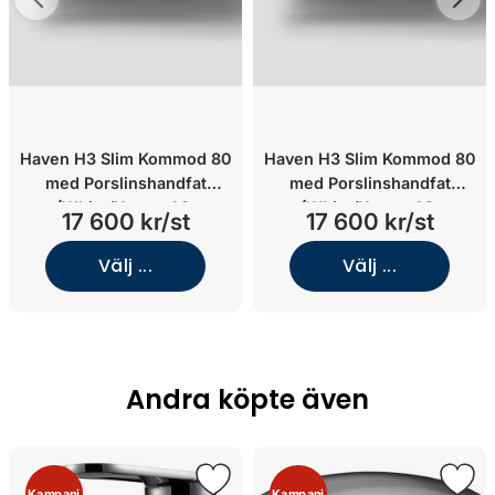
Haven H3 Slim Kommod 80
Haven H3 Slim Kommod 80
med Porslinshandfat
med Porslinshandfat
(White/Knopp A2.
(White/Knopp A2.
17 600 kr/st
17 600 kr/st
06/Mässing)
02/Krom)
Välj ...
Välj ...
Andra köpte även
Kampanj
Kampanj