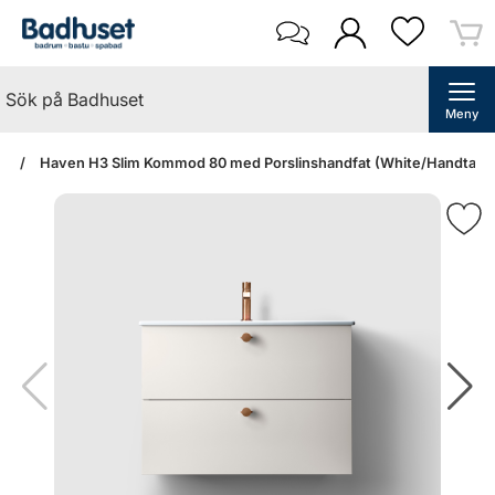
Meny
an
Haven H3 Slim Kommod 80 med Porslinshandfat (White/Handtag 