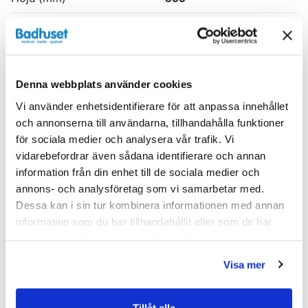
Produkttyp
Kommod
Serie
Haven H3
Denna webbplats använder cookies
Varumärke
Haven
Vi använder enhetsidentifierare för att anpassa innehållet
och annonserna till användarna, tillhandahålla funktioner
SKU:
hvv900100-40
för sociala medier och analysera vår trafik. Vi
MPN:
900100-40
vidarebefordrar även sådana identifierare och annan
information från din enhet till de sociala medier och
Dokument
annons- och analysföretag som vi samarbetar med.
Dessa kan i sin tur kombinera informationen med annan
HAVEN-Skotselrad.pdf
(
287.02 KB
)
information som du har tillhandahållit eller som de har
samlat in när du har använt deras tjänster.
Relaterade kategorier
Visa mer
Badrumsmöbler /
Kommod & Tvättställsskåp