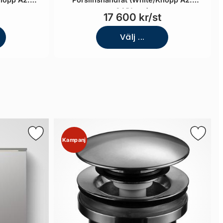
04/Krom)
17 600 kr/st
Välj ...
Kampanj