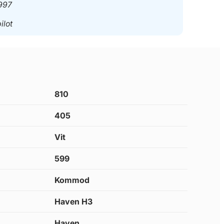
997
ilot
810
405
Vit
599
Kommod
Haven H3
Haven