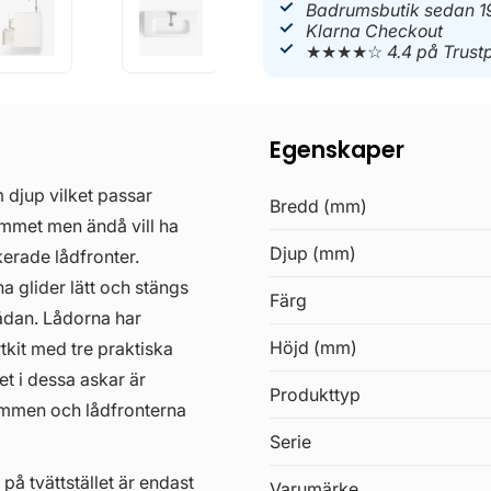
Badrumsbutik sedan 1
Klarna Checkout
★★★★☆
4.4 på Trustp
Egenskaper
jup vilket passar
Bredd (mm)
ummet men ändå vill ha
Djup (mm)
erade lådfronter.
a glider lätt och stängs
Färg
lådan. Lådorna har
Höjd (mm)
rtkit med tre praktiska
t i dessa askar är
Produkttyp
tommen och lådfronterna
Serie
 på tvättstället är endast
Varumärke