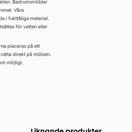
ukten. Badrumsmöbler
hemmet. Våra
i fukttåliga material.
ättas för vatten eller
erna placeras på ett
kvätta direkt på möbeln.
om möjligt.
Liknande produkter