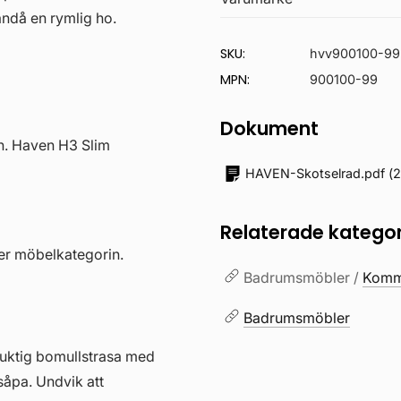
ändå en rymlig ho.
SKU:
hvv900100-99
MPN:
900100-99
Dokument
en. Haven H3 Slim
HAVEN-Skotselrad.pdf
(
2
Relaterade kategor
nder möbelkategorin.
Badrumsmöbler /
Kommo
Badrumsmöbler
fuktig bomullstrasa med
såpa. Undvik att