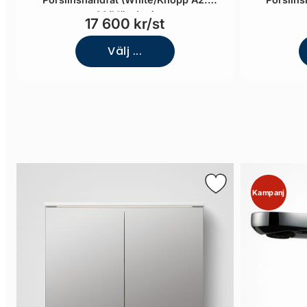
06/Mässing)
17 600 kr/st
Välj ...
Kampanj