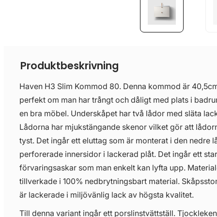
Produktbeskrivning
Haven H3 Slim Kommod 80. Denna kommod är 40,5cm d
perfekt om man har trångt och dåligt med plats i badr
en bra möbel. Underskåpet har två lådor med släta lack
Lådorna har mjukstängande skenor vilket gör att lådorn
tyst. Det ingår ett eluttag som är monterat i den nedre 
perforerade innersidor i lackerad plåt. Det ingår ett sta
förvaringsaskar som man enkelt kan lyfta upp. Materiale
tillverkade i 100% nedbrytningsbart material. Skåpss
är lackerade i miljövänlig lack av högsta kvalitet.
Till denna variant ingår ett porslinstvättställ. Tjockleken