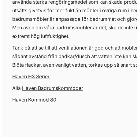
använda starka rengöringsmedel som kan skada prod
utsätts givetvis för mer fukt än möbler i övriga rum i 
badrumsmöbler är anpassade för badrummet och gjorda 
Men även om våra badrumsmöbler är det, ska de inte uts
extremt hög luftfuktighet.
Tänk på att se till att ventilationen är god och att möbl
sådant avstånd från badkar/dusch att vatten inte kan s
Blöta fläckar, även vanligt vatten, torkas upp så snart s
Haven H3 Serier
Alla
Haven Badrumskommoder
Haven Kommod 80