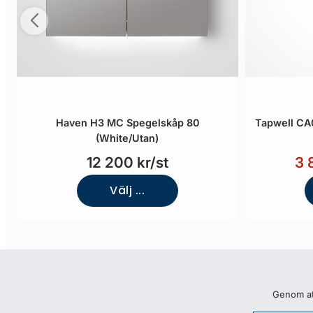
Haven H3 MC Spegelskåp 80
Tapwell CA0
(White/Utan)
12 200 kr/st
3 
Välj ...
Genom att