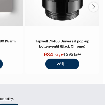
 80 (Warm
Tapwell 74400 Universal pop-up
bottenventil (Black Chrome)
934 kr
1 295 kr
/st
/st
Välj ...
tetspolicy
.