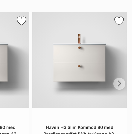
 80 med
Haven H3 Slim Kommod 80 med
nopp A2.
Porslinshandfat (White/Knopp A2.