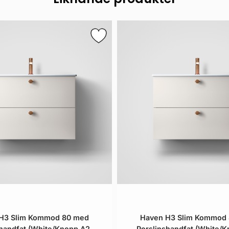
H3 Slim Kommod 80 med
Haven H3 Slim Kommod
shandfat (White/Knopp A2.
Porslinshandfat (White/K