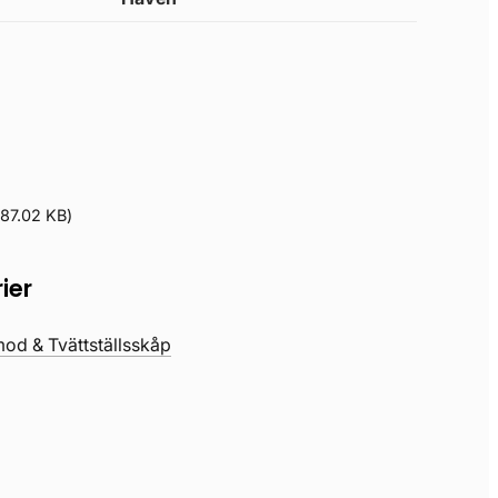
87.02 KB
)
ier
d & Tvättställsskåp