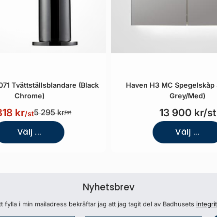
71 Tvättställsblandare (Black
Haven H3 MC Spegelskåp
Chrome)
Grey/Med)
818 kr
13 900 kr/st
5 295 kr
/st
/st
Välj ...
Välj ...
Nyhetsbrev
 fylla i min mailadress bekräftar jag att jag tagit del av Badhusets
integri