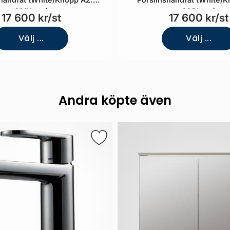
02/Krom)
06/Krom)
17 600 kr/st
17 600 kr/st
Välj ...
Välj ...
Andra köpte även