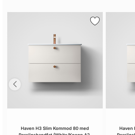
Haven H3 Slim Kommod 80 med
Haven 
Porslinshandfat (White/Knopp A2.
Porslin