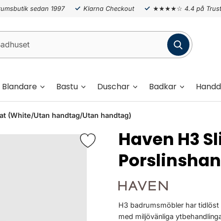
umsbutik sedan 1997
Klarna Checkout
★★★★☆
4.4 på Trust
Blandare
Bastu
Duschar
Badkar
Handd
t (White/Utan handtag/Utan handtag)
Haven H3 S
Porslinshan
H3 badrumsmöbler har tidlöst 
med miljövänliga ytbehandlinga