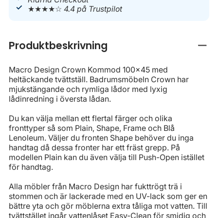
★★★★☆
4.4 på Trustpilot
Produktbeskrivning
Stän
Macro Design Crown Kommod 100x45 med
heltäckande tvättställ. Badrumsmöbeln Crown har
mjukstängande och rymliga lådor med lyxig
lådinredning i översta lådan.
Du kan välja mellan ett flertal färger och olika
fronttyper så som Plain, Shape, Frame och Blå
Lenoleum. Väljer du fronten Shape behöver du inga
handtag då dessa fronter har ett fräst grepp. På
modellen Plain kan du även välja till Push-Open istället
för handtag.
Alla möbler från Macro Design har fukttrögt trä i
stommen och är lackerade med en UV-lack som ger en
bättre yta och gör möblerna extra tåliga mot vatten. Till
tvättstället ingår vattenlåset Easy-Clean för smidig och