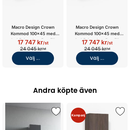
Macro Design Crown
Macro Design Crown
Kommod 100x45 med
Kommod 100x45 med
heltäckande tvättställ
heltäckande tvättställ
17 747 kr
17 747 kr
/st
/st
(Massiv ek/Shape/Light 14)
(Svart massiv
24 045 kr
24 045 kr
/st
/st
ek/Shape/Light 14)
Välj ...
Välj ...
Andra köpte även
Kampanj