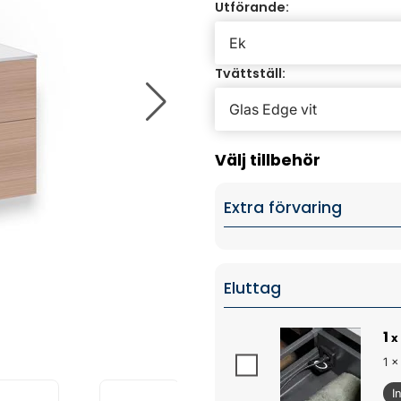
Utförande:
Tvättställ:
Välj tillbehör
Extra förvaring
Eluttag
1
x
1 x
I