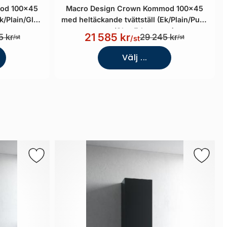
od 100x45
Macro Design Crown Kommod 100x45
k/Plain/Glas
med heltäckande tvättställ (Ek/Plain/Push
open/Glas Edge svart)
21 585 kr
5 kr
29 245 kr
/st
/st
/st
Välj ...