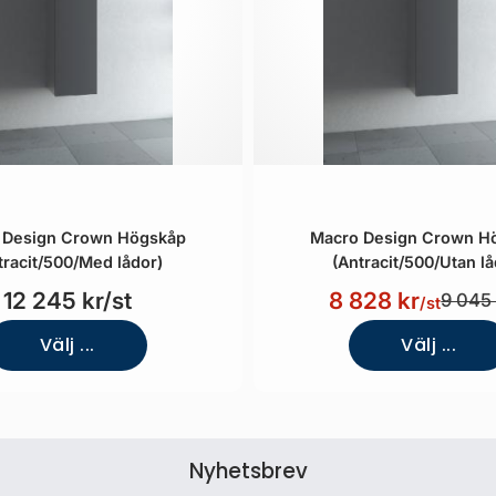
 Design Crown Högskåp
Macro Design Crown H
tracit/500/Med lådor)
(Antracit/500/Utan lå
12 245 kr/st
8 828 kr
9 045 
/st
Välj ...
Välj ...
Nyhetsbrev