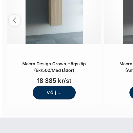
Macro Design Crown Högskåp
Macro
(Ek/500/Med lådor)
(An
18 385 kr/st
Välj ...