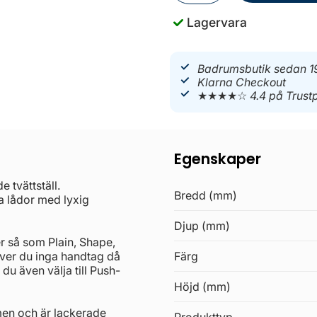
Lagervara
Badrumsbutik sedan 1
Klarna Checkout
★★★★☆
4.4 på Trustp
Egenskaper
tvättställ.
Bredd (mm)
 lådor med lyxig
Djup (mm)
er så som Plain, Shape,
ver du inga handtag då
Färg
du även välja till Push-
Höjd (mm)
men och är lackerade