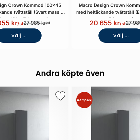
sign Crown Kommod 100x45
Macro Design Crown Komm
ande tvättställ (Svart massiv
med heltäckande tvättställ (E
hape/Glas Edge svart)
Edge svart)
655 kr
20 655 kr
27 985 kr
27 98
/st
/st
/st
Välj ...
Välj ...
Andra köpte även
Kampanj