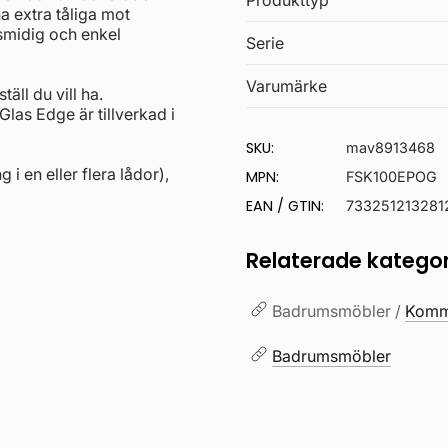
Produkttyp
 extra tåliga mot
r smidig och enkel
Serie
Varumärke
äll du vill ha.
 Glas Edge är tillverkad i
SKU:
mav8913468
g i en eller flera lådor),
MPN:
FSK100EPOG
EAN / GTIN:
733251213281
Relaterade kategor
Badrumsmöbler /
Kommo
Badrumsmöbler