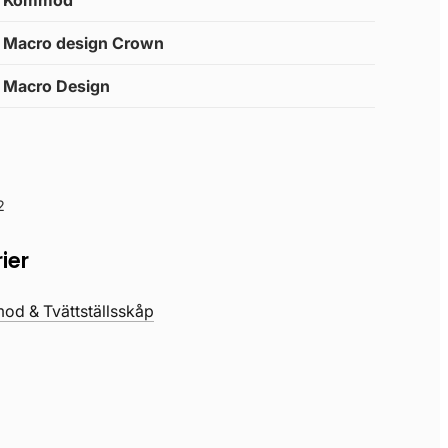
Kommod
Macro design Crown
Macro Design
2
ier
d & Tvättställsskåp