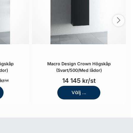
ögskåp
Macro Design Crown Högskåp
dor)
(Svart/500/Med lådor)
14 145 kr/st
kr
/st
Välj ...