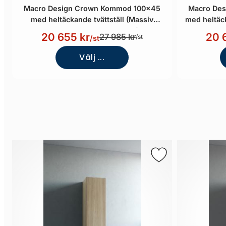
Macro Design Crown Kommod 100x45
Macro De
med heltäckande tvättställ (Massiv
med heltäck
ek/Shape/Glas Edge svart)
ek/S
20 655 kr
20 
27 985 kr
/st
/st
Välj ...