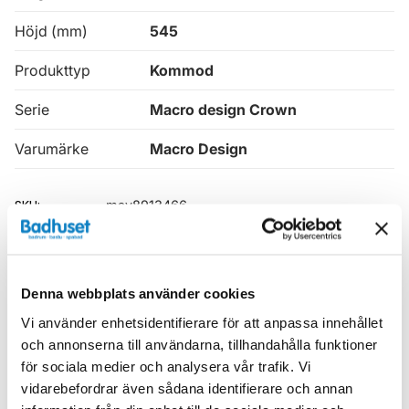
Höjd (mm)
545
Produkttyp
Kommod
Serie
Macro design Crown
Varumärke
Macro Design
SKU:
mav8913466
MPN:
FSK100VPOG
EAN / GTIN:
7332512132799
Denna webbplats använder cookies
Relaterade kategorier
Vi använder enhetsidentifierare för att anpassa innehållet
och annonserna till användarna, tillhandahålla funktioner
Badrumsmöbler /
Kommod & Tvättställsskåp
för sociala medier och analysera vår trafik. Vi
vidarebefordrar även sådana identifierare och annan
Badrumsmöbler