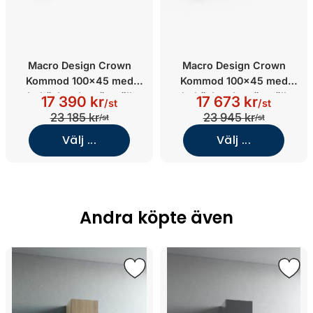
Macro Design Crown
Macro Design Crown
Kommod 100x45 med
Kommod 100x45 med
heltäckande tvättställ
heltäckande tvättställ
17 390 kr
17 673 kr
/st
/st
(Vit/Frame/Glas Edge vit)
(Antracit/Shape/Glas Edge
23 185 kr
23 945 kr
/st
/st
vit)
Välj ...
Välj ...
Andra köpte även