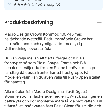
★★★★☆
4.4 på Trustpilot
Produktbeskrivning
Stän
Macro Design Crown Kommod 100x45 med
heltäckande tvättställ. Badrumsmöbeln Crown har
mjukstängande och rymliga lådor med lyxig
lådinredning i översta lådan.
Du kan välja mellan ett flertal färger och olika
fronttyper så som Plain, Shape, Frame och Blå
Lenoleum. Väljer du fronten Shape behöver du inga
handtag då dessa fronter har ett fräst grepp. På
modellen Plain kan du även välja till Push-Open istället
för handtag.
Alla möbler från Macro Design har fukttrögt trä i
stommen och är lackerade med en UV-lack som ger en
bättre yta och gör möblerna extra tåliga mot vatten. Till
tvättstället ingår vattenlåset Easy-Clean för smidig och