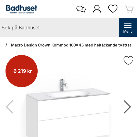
Meny
an
Macro Design Crown Kommod 100x45 med heltäckande tvättställ (V
-6 219 kr