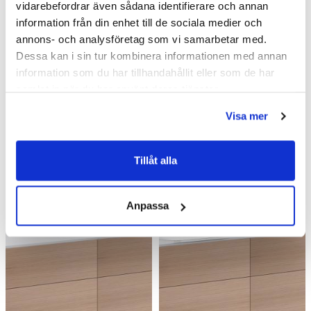
Badrumsmöbler /
Kommod & Tvättställsskåp
vidarebefordrar även sådana identifierare och annan
information från din enhet till de sociala medier och
Badrumsmöbler
annons- och analysföretag som vi samarbetar med.
Dessa kan i sin tur kombinera informationen med annan
information som du har tillhandahållit eller som de har
samlat in när du har använt deras tjänster.
Visa mer
Liknande produkter
Tillåt alla
Kampanj
Kampanj
Anpassa