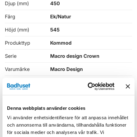
Djup (mm)
450
Färg
Ek/Natur
Höjd (mm)
545
Produkttyp
Kommod
Serie
Macro design Crown
Varumärke
Macro Design
SKU:
mav8913914
MPN:
FSK120EPOSGHH
EAN / GTIN:
7332512140527
Denna webbplats använder cookies
Vi använder enhetsidentifierare för att anpassa innehållet
Relaterade kategorier
och annonserna till användarna, tillhandahålla funktioner
för sociala medier och analysera vår trafik. Vi