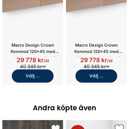
Macro Design Crown
Macro Design Crown
Kommod 120x45 med
Kommod 120x45 med
heltäckande glastvättställ
heltäckande glastvättställ
29 778 kr
29 778 kr
/st
/st
(Ek/Plain/Push open/Edge
(Ek/Plain/Push open/Edge
40 345 kr
40 345 kr
/st
/st
Vit, Höger)
Vit, Vänster)
Välj ...
Välj ...
Andra köpte även