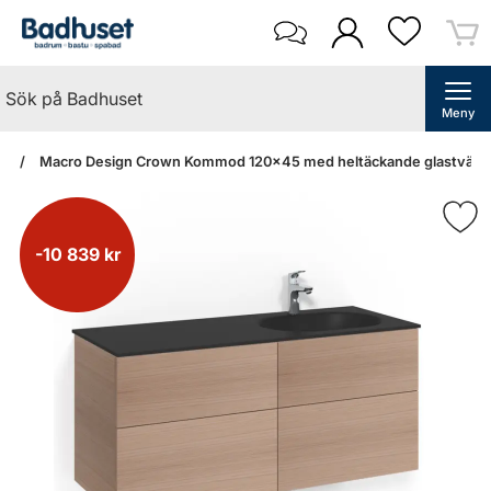
Meny
an
Macro Design Crown Kommod 120x45 med heltäckande glastvättstä
-10 839 kr