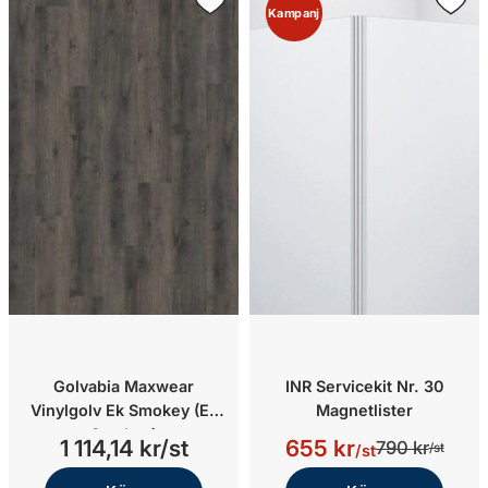
Kampanj
Golvabia Maxwear
INR Servicekit Nr. 30
Vinylgolv Ek Smokey (Ek
Magnetlister
Smokey)
1 114,14 kr/st
655 kr
790 kr
/st
/st