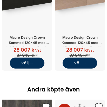
Macro Design Crown
Macro Design Crown
Kommod 120x45 med
Kommod 120x45 med
heltäckande glastvättställ
heltäckande glastvättställ
28 007 kr
28 007 kr
/st
/st
(Svart massiv
(Massiv ek/Shape/Edge
37 945 kr
37 945 kr
/st
/st
ek/Shape/Edge Vit, Höger)
Vit, Höger)
Välj ...
Välj ...
Andra köpte även