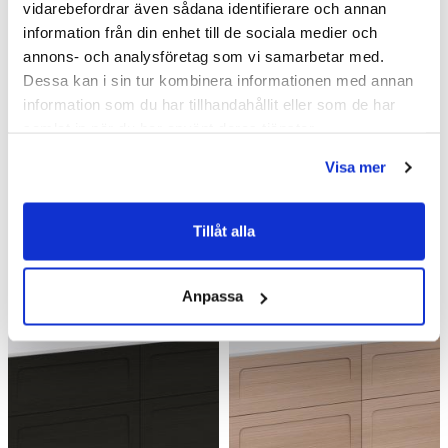
Badrumsmöbler /
Kommod & Tvättställsskåp
vidarebefordrar även sådana identifierare och annan
information från din enhet till de sociala medier och
Badrumsmöbler
annons- och analysföretag som vi samarbetar med.
Dessa kan i sin tur kombinera informationen med annan
information som du har tillhandahållit eller som de har
samlat in när du har använt deras tjänster.
Visa mer
Liknande produkter
Tillåt alla
Kampanj
Kampanj
Anpassa