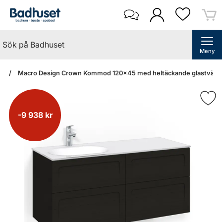
Meny
an
Macro Design Crown Kommod 120x45 med heltäckande glastvättstäl
-9 938 kr