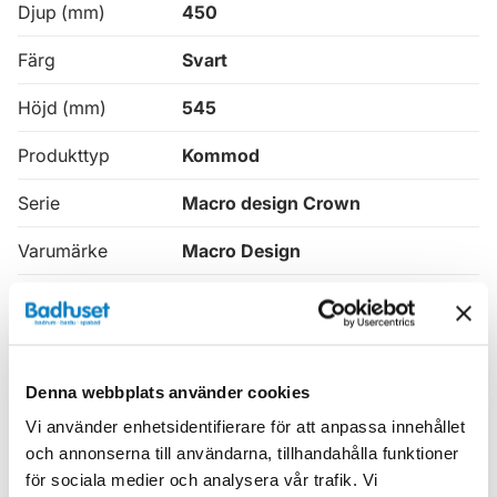
Djup (mm)
450
Färg
Svart
Höjd (mm)
545
Produkttyp
Kommod
Serie
Macro design Crown
Varumärke
Macro Design
SKU:
mav8913988
MPN:
FSK120SSVGVH
EAN / GTIN:
7332512141265
Denna webbplats använder cookies
Vi använder enhetsidentifierare för att anpassa innehållet
Relaterade kategorier
och annonserna till användarna, tillhandahålla funktioner
för sociala medier och analysera vår trafik. Vi