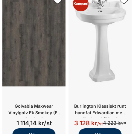
Kampanj
Golvabia Maxwear
Burlington Klassiskt runt
Vinylgolv Ek Smokey (Ek
handfat Edwardian med
Smokey)
Piedestal (56cm)
1 114,14 kr/st
3 128 kr
4 223 kr
/st
/st