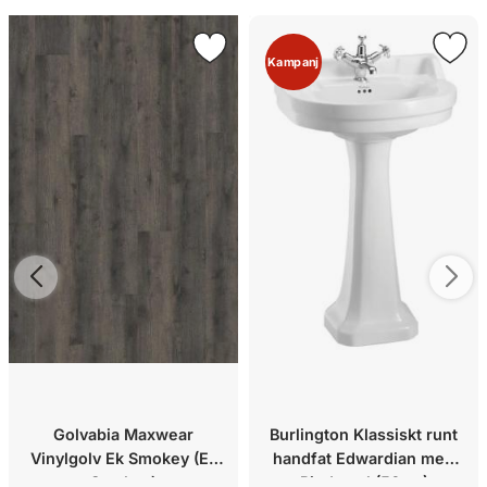
Kampanj
Golvabia Maxwear
Burlington Klassiskt runt
Vinylgolv Ek Smokey (Ek
handfat Edwardian med
Smokey)
Piedestal (56cm)