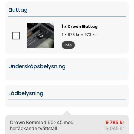
Eluttag
1
x Crown Eluttag
1 x 973 kr = 973 kr
Info
Underskåpsbelysning
Lådbelysning
Crown Kommod 60x45 med
9 785 kr
heltäckande tvättställ
13 045 kr