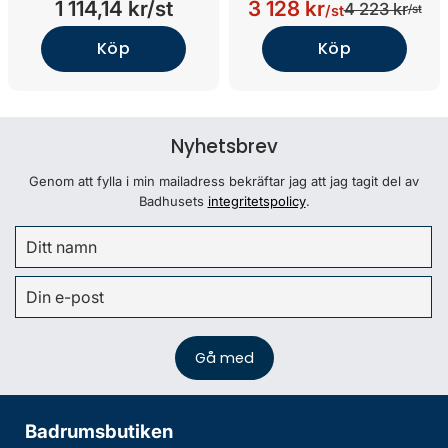
1 114,14 kr/st
3 128 kr
4 223 kr
/st
/st
Köp
Köp
Nyhetsbrev
Genom att fylla i min mailadress bekräftar jag att jag tagit del av
Badhusets
integritetspolicy
.
Badrumsbutiken