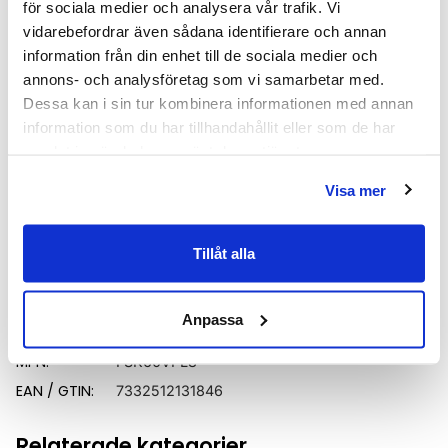
för sociala medier och analysera vår trafik. Vi
Bredd (mm)
600
vidarebefordrar även sådana identifierare och annan
information från din enhet till de sociala medier och
Djup (mm)
450
annons- och analysföretag som vi samarbetar med.
Färg
Vit
Dessa kan i sin tur kombinera informationen med annan
information som du har tillhandahållit eller som de har
Höjd (mm)
545
samlat in när du har använt deras tjänster.
Produkttyp
Kommod
Visa mer
Serie
Macro design Crown
Tillåt alla
Varumärke
Macro Design
Anpassa
SKU:
mav8913368
MPN:
FSK60VPL8
EAN / GTIN:
7332512131846
Relaterade kategorier