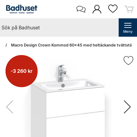
Meny
an
Macro Design Crown Kommod 60x45 med heltäckande tvättställ (Vi
-3 260 kr