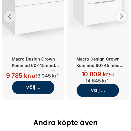
Macro Design Crown
Macro Design Crown
Kommod 60x45 med
Kommod 60x45 med
heltäckande tvättställ
heltäckande tvättställ
10 809 kr
9 785 kr
/st
13 045 kr
/st
/st
(Vit/Plain/Light 14)
(Vit/Grip/Light 8)
14 645 kr
/st
Välj ...
Välj ...
Andra köpte även