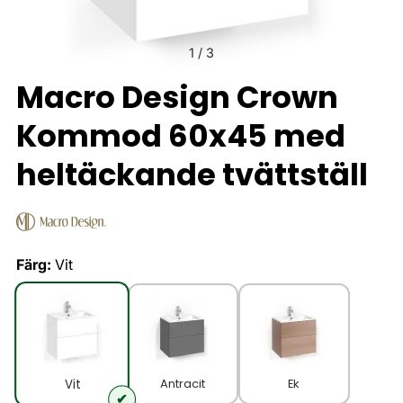
1
/
3
Macro Design Crown
Kommod 60x45 med
heltäckande tvättställ
Färg:
Vit
Antracit
Ek
Vit