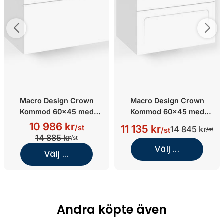
Macro Design Crown
Macro Design Crown
Kommod 60x45 med
Kommod 60x45 med
heltäckande tvättställ
heltäckande tvättställ
10 986 kr
11 135 kr
/st
14 845 kr
/st
/st
(Vit/Plain Push-open/Light
(Vit/Shape/Light 45)
14 885 kr
/st
8)
Välj ...
Välj ...
Andra köpte även