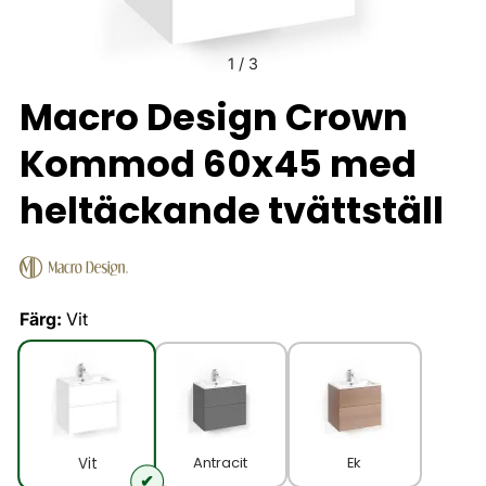
1
/
3
Macro Design Crown
Kommod 60x45 med
heltäckande tvättställ
Färg:
Vit
Antracit
Ek
Vit