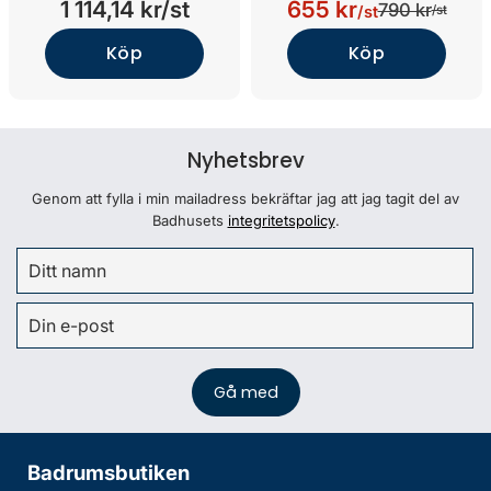
1 114,14 kr/st
655 kr
790 kr
/st
/st
Köp
Köp
Nyhetsbrev
Genom att fylla i min mailadress bekräftar jag att jag tagit del av
Badhusets
integritetspolicy
.
Badrumsbutiken