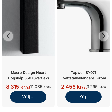
Macro Design Heart
Tapwell SY071
Högskåp 350 (Svart ek)
Tvättställsblandare, Krom
8 315 kr
2 456 kr
11 085 kr
3 295 kr
/st
/st
/st
/st
Välj ...
Köp