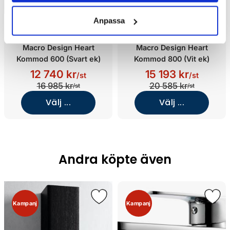
Anpassa
Macro Design Heart
Macro Design Heart
Kommod 600 (Svart ek)
Kommod 800 (Vit ek)
12 740 kr
15 193 kr
/st
/st
16 985 kr
20 585 kr
/st
/st
Välj ...
Välj ...
Andra köpte även
Kampanj
Kampanj