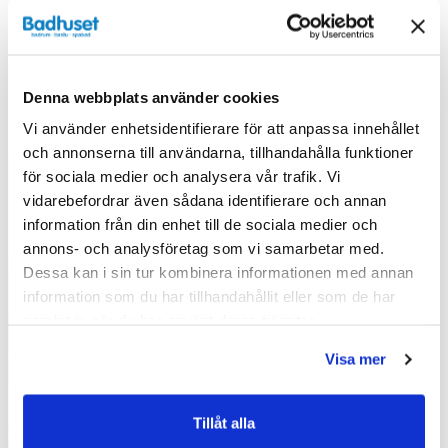
Denna webbplats använder cookies
Liknande produkter
Vi använder enhetsidentifierare för att anpassa innehållet
och annonserna till användarna, tillhandahålla funktioner
för sociala medier och analysera vår trafik. Vi
vidarebefordrar även sådana identifierare och annan
Kampanj
Kampanj
information från din enhet till de sociala medier och
annons- och analysföretag som vi samarbetar med.
Dessa kan i sin tur kombinera informationen med annan
information som du har tillhandahållit eller som de har
samlat in när du har använt deras tjänster.
Visa mer
Tillåt alla