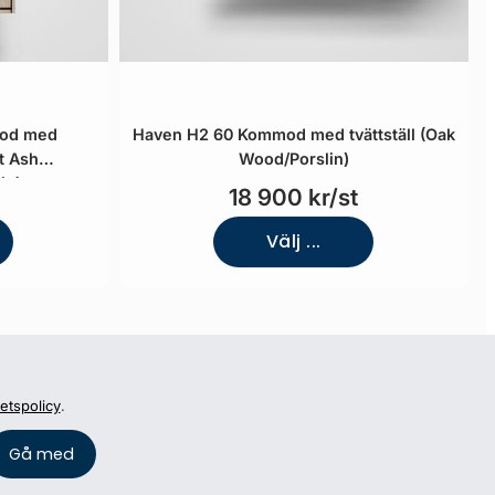
mod med
Haven H2 60 Kommod med tvättställ (Oak
ht Ash
Wood/Porslin)
in)
18 900 kr/st
Välj ...
tetspolicy
.