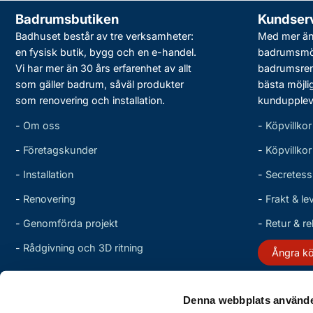
Badrumsbutiken
Kundser
Badhuset består av tre verksamheter:
Med mer än 
en fysisk butik, bygg och en e-handel.
badrumsmö
Vi har mer än 30 års erfarenhet av allt
badrumsreno
som gäller badrum, såväl produkter
bästa möjli
som renovering och installation.
kundupplev
-
Om oss
-
Köpvillkor
-
Företagskunder
-
Köpvillko
-
Installation
-
Secretess
-
Renovering
-
Frakt & le
-
Genomförda projekt
-
Retur & r
-
Rådgivning och 3D ritning
Ångra k
Denna webbplats använde