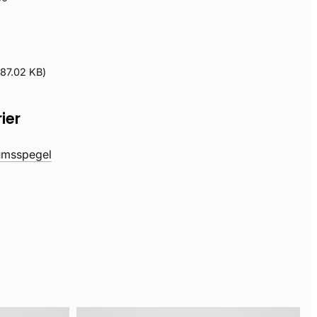
87.02 KB
)
ier
umsspegel