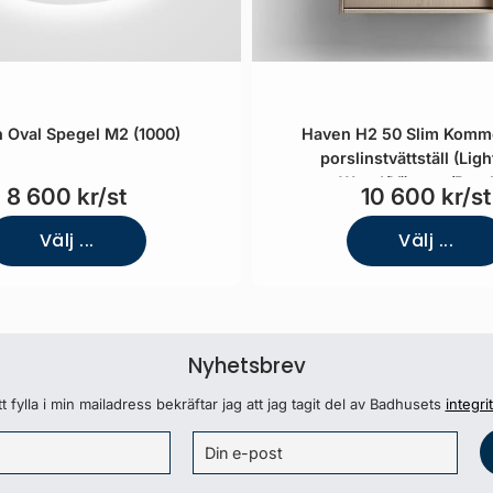
 Oval Spegel M2 (1000)
Haven H2 50 Slim Kom
porslinstvättställ (Lig
Wood/Vänster/Porsl
8 600 kr/st
10 600 kr/st
Välj ...
Välj ...
Nyhetsbrev
 fylla i min mailadress bekräftar jag att jag tagit del av Badhusets
integri