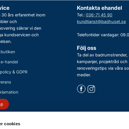
vice
Kontakta ehandel
30 års erfarenhet inom
Tel.:
036-71 45 90
bler och
kundtjanst@badhuset.se
vering säkrar vi den
ga kundservicen och
Telefontider vardagar: 09.
elsen.
Följ oss
 butiken
Ta del av badrumstrender, 
kampanjer, projektråd och
r e-handel
renoveringstips via våra so
policy & GDPR
medier.
verans
eklamation
öp
r cookies