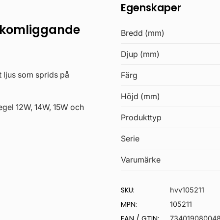
Egenskaper
akomliggande
Bredd (mm)
Djup (mm)
 ljus som sprids på
Färg
Höjd (mm)
egel 12W, 14W, 15W och
Produkttyp
Serie
Varumärke
SKU:
hvv105211
MPN:
105211
EAN / GTIN:
73401908004