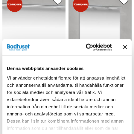
Kampanj
Kampanj
Denna webbplats använder cookies
Vi använder enhetsidentifierare för att anpassa innehållet
och annonserna till användarna, tillhandahålla funktioner
för sociala medier och analysera vår trafik. Vi
vidarebefordrar även sådana identifierare och annan
information från din enhet till de sociala medier och
Macro Design Spegel med
Macro Design Spegel med
Rampbelysning LED
Rampbelysning LED
annons- och analysföretag som vi samarbetar med.
(800/Standard)
(450/Standard)
Dessa kan i sin tur kombinera informationen med annan
4 610 kr
3 965 kr
6 145 kr
5 285 kr
/st
/st
/st
/st
information som du har tillhandahållit eller som de har