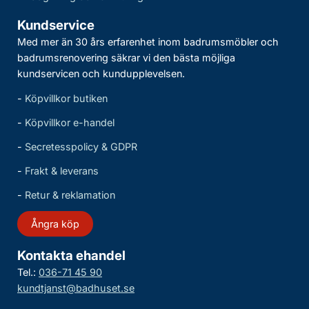
Kundservice
Med mer än 30 års erfarenhet inom badrumsmöbler och
badrumsrenovering säkrar vi den bästa möjliga
kundservicen och kundupplevelsen.
-
Köpvillkor butiken
-
Köpvillkor e-handel
-
Secretesspolicy & GDPR
-
Frakt & leverans
-
Retur & reklamation
Ångra köp
Kontakta ehandel
Tel.:
036-71 45 90
kundtjanst@badhuset.se