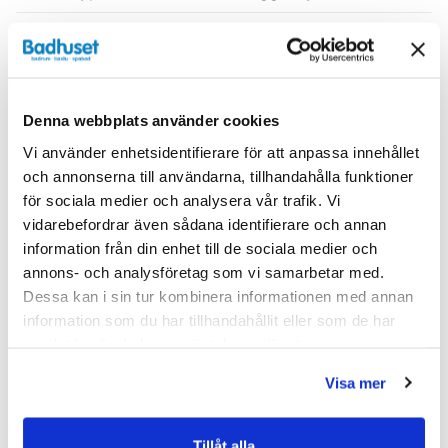
Serie
H3
Varumärke
Haven
Denna webbplats använder cookies
SKU:
hvv900629-31
Vi använder enhetsidentifierare för att anpassa innehållet
MPN:
900629-31
och annonserna till användarna, tillhandahålla funktioner
för sociala medier och analysera vår trafik. Vi
Dokument
vidarebefordrar även sådana identifierare och annan
information från din enhet till de sociala medier och
annons- och analysföretag som vi samarbetar med.
HAVEN-Skotselrad.pdf
(
287.02 KB
)
Dessa kan i sin tur kombinera informationen med annan
information som du har tillhandahållit eller som de har
Relaterade kategorier
samlat in när du har använt deras tjänster.
Visa mer
Badrumsmöbler / Badrumsskåp /
Väggskåp
Badrumsmöbler
Tillåt alla