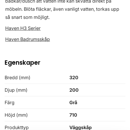
badkar/dusch att vatten inte kan skvätta direkt på
möbeln. Blöta fläckar, även vanligt vatten, torkas upp
så snart som möjligt.
Haven H3 Serier
Haven Badrumsskåp
Egenskaper
Bredd (mm)
320
Djup (mm)
200
Färg
Grå
Höjd (mm)
710
Produkttyp
Väggskåp