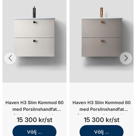
Haven H3 Slim Kommod 60
Haven H3 Slim Kommod 60
med Porslinshandfat
med Porslinshandfat
(White/Handtag A2.
(Warm Grey/Knopp A2.
15 300 kr/st
15 300 kr/st
05/Mässing)
01/Mässing)
Välj ...
Välj ...