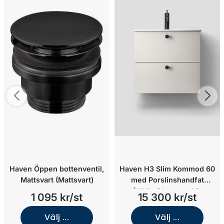
Haven Öppen bottenventil,
Haven H3 Slim Kommod 60
Mattsvart (Mattsvart)
med Porslinshandfat
(White/Handtag A2.
1 095 kr/st
15 300 kr/st
05/Koppar)
Välj ...
Välj ...