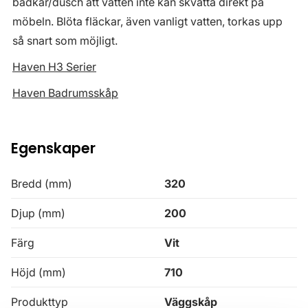
badkar/dusch att vatten inte kan skvätta direkt på
möbeln. Blöta fläckar, även vanligt vatten, torkas upp
så snart som möjligt.
Haven H3 Serier
Haven Badrumsskåp
Egenskaper
Bredd (mm)
320
Djup (mm)
200
Färg
Vit
Höjd (mm)
710
Produkttyp
Väggskåp