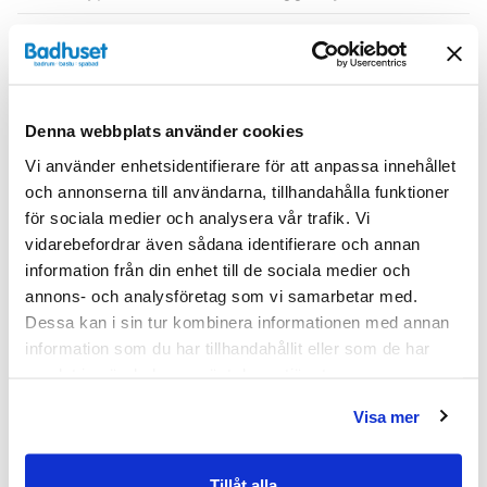
Serie
H3
Varumärke
Haven
Denna webbplats använder cookies
SKU:
hvv900625-22
Vi använder enhetsidentifierare för att anpassa innehållet
MPN:
900625-22
och annonserna till användarna, tillhandahålla funktioner
för sociala medier och analysera vår trafik. Vi
Dokument
vidarebefordrar även sådana identifierare och annan
information från din enhet till de sociala medier och
annons- och analysföretag som vi samarbetar med.
HAVEN-Skotselrad.pdf
(
287.02 KB
)
Dessa kan i sin tur kombinera informationen med annan
information som du har tillhandahållit eller som de har
Relaterade kategorier
samlat in när du har använt deras tjänster.
Visa mer
Badrumsmöbler / Badrumsskåp /
Väggskåp
Badrumsmöbler
Tillåt alla