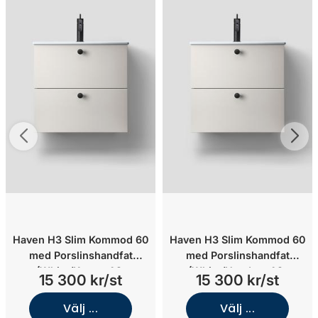
Haven H3 Slim Kommod 60
Haven H3 Slim Kommod 60
med Porslinshandfat
med Porslinshandfat
(White/Knopp A2.
(White/Handtag A2.
15 300 kr/st
15 300 kr/st
04/Krom)
03/Krom)
Välj ...
Välj ...