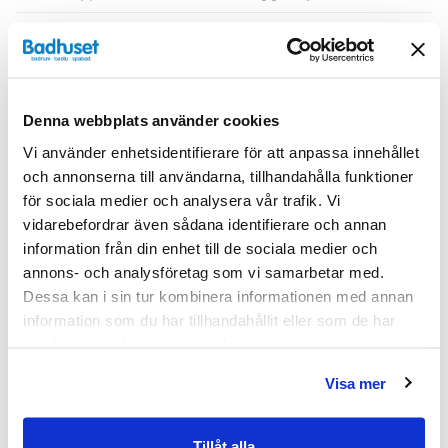
Serie
H3
Varumärke
Haven
Denna webbplats använder cookies
SKU:
hvv900625-21
Vi använder enhetsidentifierare för att anpassa innehållet
MPN:
900625-21
och annonserna till användarna, tillhandahålla funktioner
för sociala medier och analysera vår trafik. Vi
Dokument
vidarebefordrar även sådana identifierare och annan
information från din enhet till de sociala medier och
annons- och analysföretag som vi samarbetar med.
HAVEN-Skotselrad.pdf
(
287.02 KB
)
Dessa kan i sin tur kombinera informationen med annan
information som du har tillhandahållit eller som de har
Relaterade kategorier
samlat in när du har använt deras tjänster.
Visa mer
Badrumsmöbler / Badrumsskåp /
Väggskåp
Badrumsmöbler
Tillåt alla