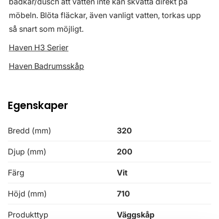
badkar/dusch att vatten inte kan skvätta direkt på
möbeln. Blöta fläckar, även vanligt vatten, torkas upp
så snart som möjligt.
Haven H3 Serier
Haven Badrumsskåp
Egenskaper
Bredd (mm)
320
Djup (mm)
200
Färg
Vit
Höjd (mm)
710
Produkttyp
Väggskåp