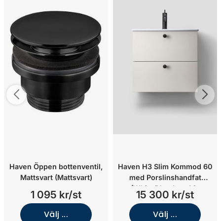
Haven Öppen bottenventil,
Haven H3 Slim Kommod 60
Mattsvart (Mattsvart)
med Porslinshandfat
(White/Handtag A2.
1 095 kr/st
15 300 kr/st
05/Koppar)
Välj ...
Välj ...