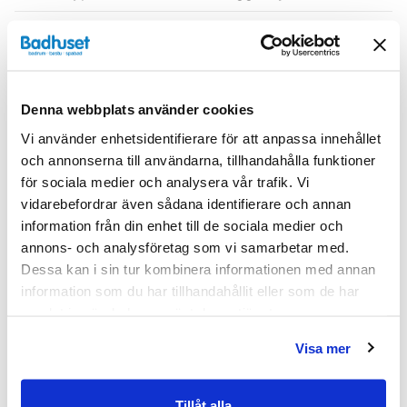
Serie
H3
Varumärke
Haven
Denna webbplats använder cookies
SKU:
hvv900625-33
Vi använder enhetsidentifierare för att anpassa innehållet
MPN:
900625-33
och annonserna till användarna, tillhandahålla funktioner
för sociala medier och analysera vår trafik. Vi
Dokument
vidarebefordrar även sådana identifierare och annan
information från din enhet till de sociala medier och
annons- och analysföretag som vi samarbetar med.
HAVEN-Skotselrad.pdf
(
287.02 KB
)
Dessa kan i sin tur kombinera informationen med annan
information som du har tillhandahållit eller som de har
Relaterade kategorier
samlat in när du har använt deras tjänster.
Visa mer
Badrumsmöbler / Badrumsskåp /
Väggskåp
Badrumsmöbler
Tillåt alla