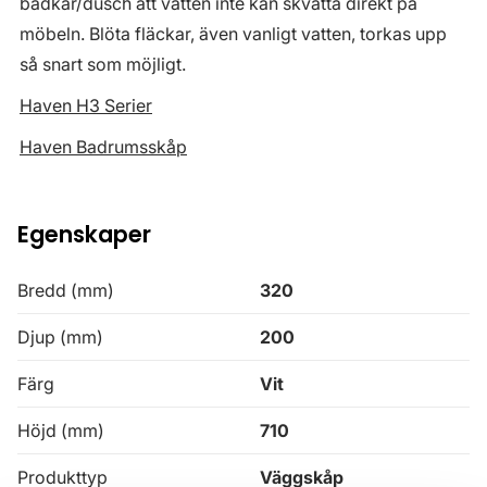
badkar/dusch att vatten inte kan skvätta direkt på
möbeln. Blöta fläckar, även vanligt vatten, torkas upp
så snart som möjligt.
Haven H3 Serier
Haven Badrumsskåp
Egenskaper
Bredd (mm)
320
Djup (mm)
200
Färg
Vit
Höjd (mm)
710
Produkttyp
Väggskåp