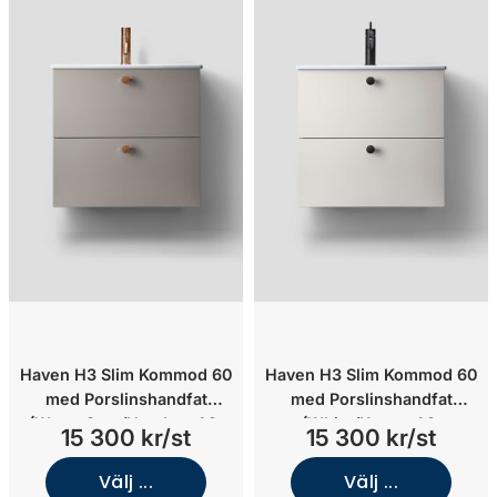
Haven H3 Slim Kommod 60
Haven H3 Slim Kommod 60
med Porslinshandfat
med Porslinshandfat
(Warm Grey/Handtag A2.
(White/Knopp A2.
15 300 kr/st
15 300 kr/st
03/Krom)
04/Mässing)
Välj ...
Välj ...