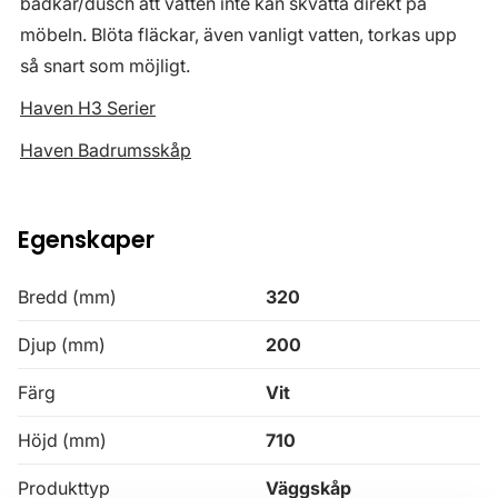
badkar/dusch att vatten inte kan skvätta direkt på
möbeln. Blöta fläckar, även vanligt vatten, torkas upp
så snart som möjligt.
Haven H3 Serier
Haven Badrumsskåp
Egenskaper
Bredd (mm)
320
Djup (mm)
200
Färg
Vit
Höjd (mm)
710
Produkttyp
Väggskåp