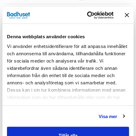
Serie
H3
Varumärke
Haven
Denna webbplats använder cookies
SKU:
hvv900625-99
Vi använder enhetsidentifierare för att anpassa innehållet
MPN:
900625-99
och annonserna till användarna, tillhandahålla funktioner
för sociala medier och analysera vår trafik. Vi
Dokument
vidarebefordrar även sådana identifierare och annan
information från din enhet till de sociala medier och
annons- och analysföretag som vi samarbetar med.
HAVEN-Skotselrad.pdf
(
287.02 KB
)
Dessa kan i sin tur kombinera informationen med annan
information som du har tillhandahållit eller som de har
Relaterade kategorier
samlat in när du har använt deras tjänster.
Visa mer
Badrumsmöbler / Badrumsskåp /
Väggskåp
Badrumsmöbler
Tillåt alla