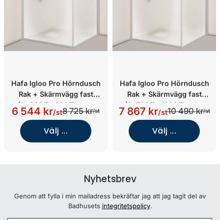
Hafa Igloo Pro Hörndusch
Hafa Igloo Pro Hörndusch
Rak + Skärmvägg fast
Rak + Skärmvägg fast
(A=800/B=800/Frostat
(A=700/B=1000/Frostat
6 544 kr
7 867 kr
8 725 kr
10 490 kr
/st
/st
/st
/st
glas(A)+Frostat glas(B))
glas(A)+Frostat glas(B))
Välj ...
Välj ...
Nyhetsbrev
Genom att fylla i min mailadress bekräftar jag att jag tagit del av
Badhusets
integritetspolicy
.