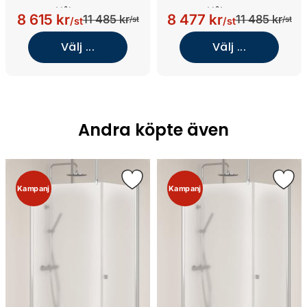
Hålgrepp
Hålgrepp
8 615 kr
8 477 kr
11 485 kr
11 485 kr
/st
/st
/st
/st
(700x900/Tonat/Svart)
(900x900/Tonat/Svart)
Välj ...
Välj ...
Andra köpte även
Kampanj
Kampanj