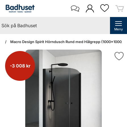
Meny
an
Macro Design Spirit Hörndusch Rund med Hålgrepp (1000x1000/To
-3 008 kr