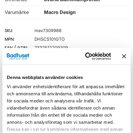
Varumärke
Macro Design
SKU:
mav7309988
MPN:
DHSCS101GTO
EAN / GTIN:
7332512209309
Relaterade kategorier
Denna webbplats använder cookies
Duschar /
Duschhörna
Vi använder enhetsidentifierare för att anpassa innehållet
Duschar
och annonserna till användarna, tillhandahålla funktioner
för sociala medier och analysera vår trafik. Vi
vidarebefordrar även sådana identifierare och annan
information från din enhet till de sociala medier och
annons- och analysföretag som vi samarbetar med.
Liknande produkter
Dessa kan i sin tur kombinera informationen med annan