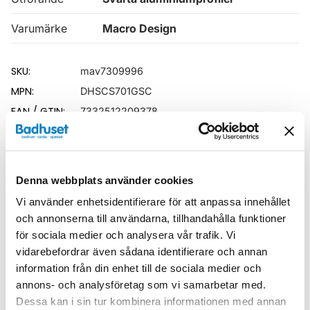
Varumärke
Macro Design
SKU:
mav7309996
MPN:
DHSCS701GSC
EAN / GTIN:
7332512209378
Relaterade kategorier
Denna webbplats använder cookies
Duschar /
Duschhörna
Vi använder enhetsidentifierare för att anpassa innehållet
Duschar
och annonserna till användarna, tillhandahålla funktioner
för sociala medier och analysera vår trafik. Vi
vidarebefordrar även sådana identifierare och annan
information från din enhet till de sociala medier och
annons- och analysföretag som vi samarbetar med.
Liknande produkter
Dessa kan i sin tur kombinera informationen med annan