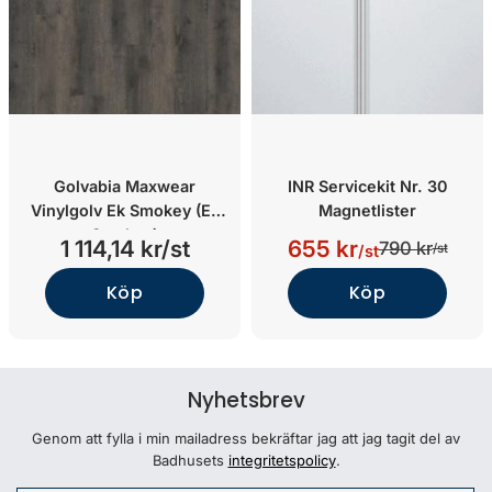
Golvabia Maxwear
INR Servicekit Nr. 30
Vinylgolv Ek Smokey (Ek
Magnetlister
Smokey)
1 114,14 kr/st
655 kr
790 kr
/st
/st
Köp
Köp
Nyhetsbrev
Genom att fylla i min mailadress bekräftar jag att jag tagit del av
Badhusets
integritetspolicy
.