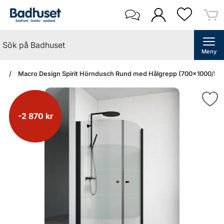
Meny
an
Macro Design Spirit Hörndusch Rund med Hålgrepp (700x1000/Scr
-2 870 kr