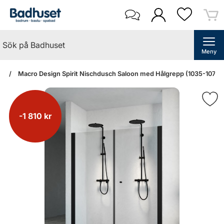
Meny
an
Macro Design Spirit Nischdusch Saloon med Hålgrepp (1035-1070/K
-1 810 kr