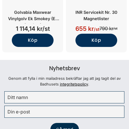
Golvabia Maxwear
INR Servicekit Nr. 30
Vinylgolv Ek Smokey (Ek
Magnetlister
Smokey)
1 114,14 kr/st
655 kr
790 kr
/st
/st
Köp
Köp
Nyhetsbrev
Genom att fylla i min mailadress bekräftar jag att jag tagit del av
Badhusets
integritetspolicy
.