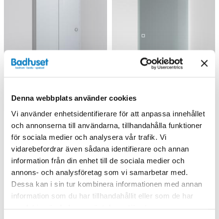
Denna webbplats använder cookies
Vi använder enhetsidentifierare för att anpassa innehållet
och annonserna till användarna, tillhandahålla funktioner
för sociala medier och analysera vår trafik. Vi
INR LINC 2 Flex Nisch,
INR Arc 2 Original Nisch,
vidarebefordrar även sådana identifierare och annan
Standardmått
Standardmått
information från din enhet till de sociala medier och
(775/Mattborstad/Vänster)
(Timeless/Brushed
7 793 kr
9 952 kr
9 390 kr
11 990 kr
/st
/st
/st
/st
annons- och analysföretag som vi samarbetar med.
Stainless/800)
Dessa kan i sin tur kombinera informationen med annan
Välj ...
Välj ...
information som du har tillhandahållit eller som de har
samlat in när du har använt deras tjänster.