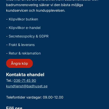
badrumsrenovering säkrar vi den bästa möjliga
kundservicen och kundupplevelsen.
-
Köpvillkor butiken
-
Köpvillkor e-handel
-
Secretesspolicy & GDPR
-
Frakt & leverans
-
Retur & reklamation
Ångra köp
Kontakta ehandel
Tel.:
036-71 45 90
kundtjanst@badhuset.se
Telefontider vardagar: 09.00-12.00
Följ oss